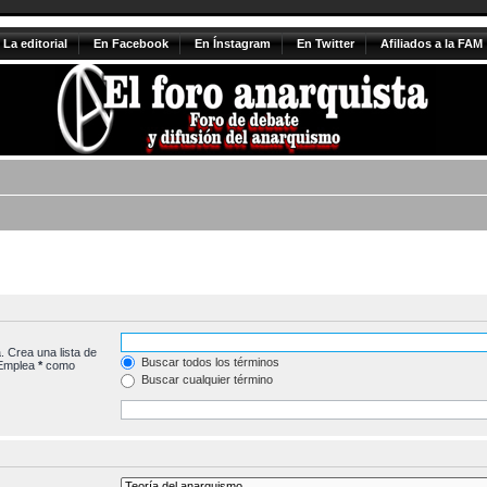
La editorial
En Facebook
En Ínstagram
En Twitter
Afiliados a la FAM
. Crea una lista de
Buscar todos los términos
 Emplea
*
como
Buscar cualquier término