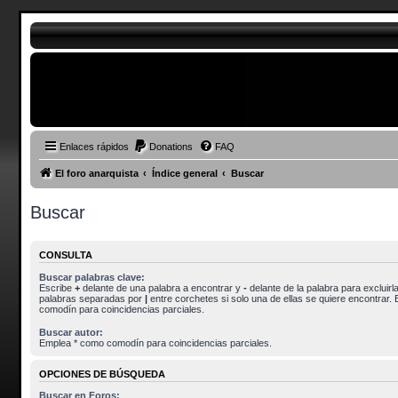
Enlaces rápidos
Donations
FAQ
El foro anarquista
Índice general
Buscar
Buscar
CONSULTA
Buscar palabras clave:
Escribe
+
delante de una palabra a encontrar y
-
delante de la palabra para excluirla
palabras separadas por
|
entre corchetes si solo una de ellas se quiere encontrar.
comodín para coincidencias parciales.
Buscar autor:
Emplea * como comodín para coincidencias parciales.
OPCIONES DE BÚSQUEDA
Buscar en Foros: