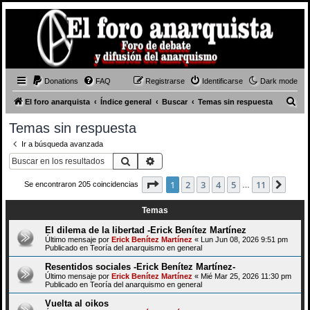
Donations
FAQ
Registrarse
Identificarse
Dark mode
B
El foro anarquista
Índice general
Buscar
Temas sin respuesta
u
Temas sin respuesta
s
Ir a búsqueda avanzada
c
Buscar
Búsqueda avanzada
a
Página
1
de
11
1
2
3
4
5
11
Sigui
Se encontraron 205 coincidencias
r
…
Temas
El dilema de la libertad -Erick Benítez Martínez
Último mensaje por
Erick Benítez Martínez
«
Lun Jun 08, 2026 9:51 pm
Publicado en
Teoría del anarquismo en general
Resentidos sociales -Erick Benítez Martínez-
Último mensaje por
Erick Benítez Martínez
«
Mié Mar 25, 2026 11:30 pm
Publicado en
Teoría del anarquismo en general
Vuelta al oikos