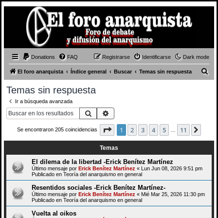
Donations
FAQ
Registrarse
Identificarse
Dark mode
B
El foro anarquista
Índice general
Buscar
Temas sin respuesta
u
Temas sin respuesta
s
Ir a búsqueda avanzada
c
Buscar
Búsqueda avanzada
a
Página
1
de
11
1
2
3
4
5
11
Sigui
Se encontraron 205 coincidencias
r
…
Temas
El dilema de la libertad -Erick Benítez Martínez
Último mensaje por
Erick Benítez Martínez
«
Lun Jun 08, 2026 9:51 pm
Publicado en
Teoría del anarquismo en general
Resentidos sociales -Erick Benítez Martínez-
Último mensaje por
Erick Benítez Martínez
«
Mié Mar 25, 2026 11:30 pm
Publicado en
Teoría del anarquismo en general
Vuelta al oikos