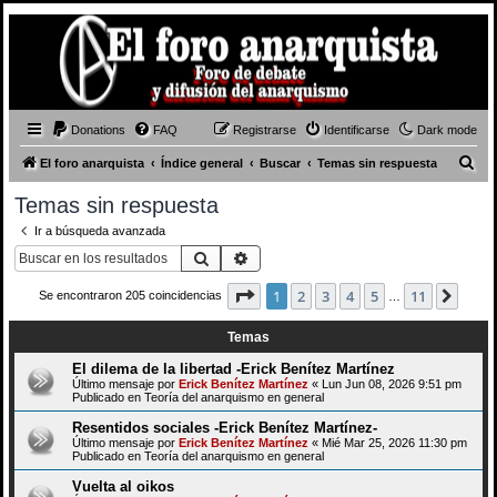
Donations
FAQ
Registrarse
Identificarse
Dark mode
B
El foro anarquista
Índice general
Buscar
Temas sin respuesta
u
Temas sin respuesta
s
Ir a búsqueda avanzada
c
Buscar
Búsqueda avanzada
a
Página
1
de
11
1
2
3
4
5
11
Sigui
Se encontraron 205 coincidencias
r
…
Temas
El dilema de la libertad -Erick Benítez Martínez
Último mensaje por
Erick Benítez Martínez
«
Lun Jun 08, 2026 9:51 pm
Publicado en
Teoría del anarquismo en general
Resentidos sociales -Erick Benítez Martínez-
Último mensaje por
Erick Benítez Martínez
«
Mié Mar 25, 2026 11:30 pm
Publicado en
Teoría del anarquismo en general
Vuelta al oikos