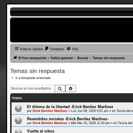
Enlaces rápidos
Donations
FAQ
El foro anarquista
Índice general
Buscar
Temas sin respuesta
Temas sin respuesta
Ir a búsqueda avanzada
Buscar
Búsqueda avanzada
TEMAS
El dilema de la libertad -Erick Benítez Martínez
por
Erick Benítez Martínez
»
Lun Jun 08, 2026 9:51 pm
» en
Teoría del 
Resentidos sociales -Erick Benítez Martínez-
por
Erick Benítez Martínez
»
Mié Mar 25, 2026 11:30 pm
» en
Teoría del
Vuelta al oikos