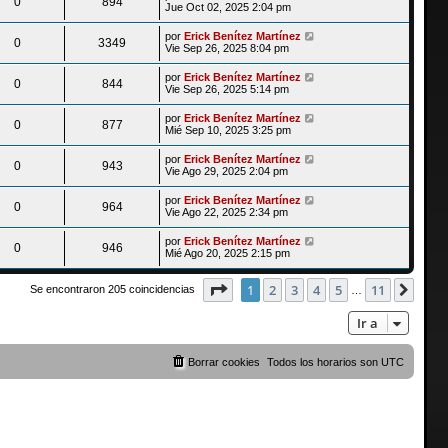
0
894
Jue Oct 02, 2025 2:04 pm
por
Erick Benítez Martínez
0
3349
Vie Sep 26, 2025 8:04 pm
por
Erick Benítez Martínez
0
844
Vie Sep 26, 2025 5:14 pm
por
Erick Benítez Martínez
0
877
Mié Sep 10, 2025 3:25 pm
por
Erick Benítez Martínez
0
943
Vie Ago 29, 2025 2:04 pm
por
Erick Benítez Martínez
0
964
Vie Ago 22, 2025 2:34 pm
por
Erick Benítez Martínez
0
946
Mié Ago 20, 2025 2:15 pm
Página
1
de
11
1
2
3
4
5
11
Sigu
Se encontraron 205 coincidencias
…
Ir a
Borrar cookies
Todos los horarios son
UTC