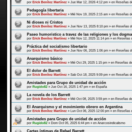
por
Erick Benítez Martínez
»
Jue Mar 12, 2026 4:12 pm
» en
Reseñas de
Pedagogía libertaria
por
Erick Benítez Martínez
»
Mié Nov 19, 2025 2:15 am
» en
Reseñas de
Ni dioses ni Cristos
por
Erick Benítez Martínez
»
Jue Nov 13, 2025 8:10 pm
» en
Reseñas de
Paseo humoristico a travez de las religiones y los dogm
por
Erick Benítez Martínez
»
Mié Nov 12, 2025 11:14 pm
» en
Reseñas d
Práctica del socialismo libertario
por
Erick Benítez Martínez
»
Jue Nov 06, 2025 1:06 pm
» en
Reseñas de
Anarquismo básico
por
Erick Benítez Martínez
»
Mié Oct 29, 2025 1:15 pm
» en
Reseñas de 
El dolor de Barrett
por
Erick Benítez Martínez
»
Sab Oct 18, 2025 9:09 pm
» en
Reseñas de
Amistades para Grupo de unidad de acción
por
Rugido82
»
Jue Oct 16, 2025 1:47 pm
» en
España
La novela de los Barrett
por
Erick Benítez Martínez
»
Mié Oct 08, 2025 3:59 pm
» en
Reseñas de 
El Anarquismo y el movimiento obrero en Argentina
por
Erick Benítez Martínez
»
Lun Oct 06, 2025 12:00 pm
» en
Reseñas d
Amistades para Grupo de unidad de acción
por
Rugido82
»
Dom Oct 05, 2025 6:44 pm
» en
Anarcosindicalismo
Cartas íntimas de Rafael Barrett