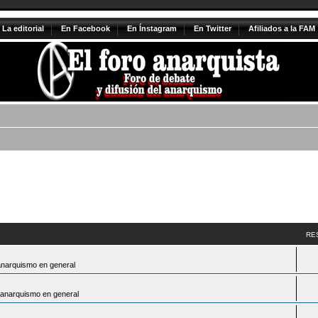
La editorial
En Facebook
En Ínstagram
En Twitter
Afiliados a la FAM
RE
anarquismo en general
 anarquismo en general