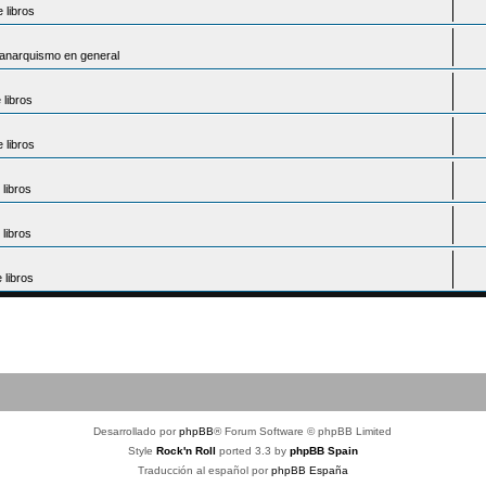
 libros
l anarquismo en general
libros
 libros
libros
libros
libros
Desarrollado por
phpBB
® Forum Software © phpBB Limited
Style
Rock'n Roll
ported 3.3 by
phpBB Spain
Traducción al español por
phpBB España