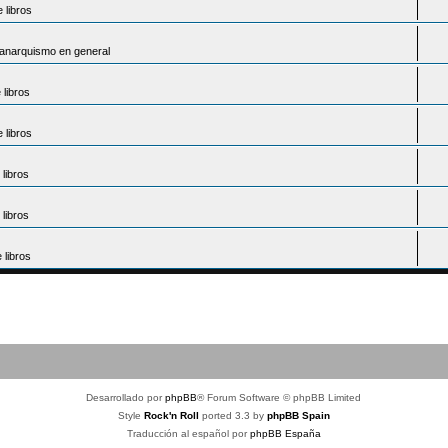
 libros
l anarquismo en general
libros
 libros
libros
libros
libros
Desarrollado por
phpBB
® Forum Software © phpBB Limited
Style
Rock'n Roll
ported 3.3 by
phpBB Spain
Traducción al español por
phpBB España