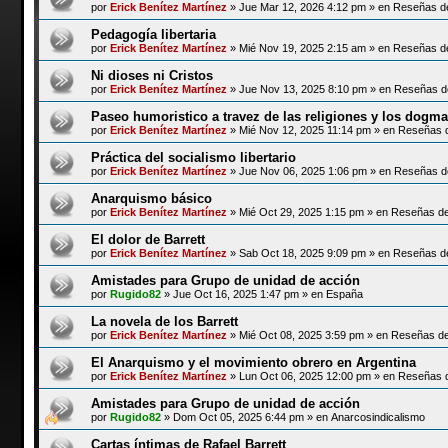
por
Erick Benítez Martínez
»
Jue Mar 12, 2026 4:12 pm
» en
Reseñas de
Pedagogía libertaria
por
Erick Benítez Martínez
»
Mié Nov 19, 2025 2:15 am
» en
Reseñas de
Ni dioses ni Cristos
por
Erick Benítez Martínez
»
Jue Nov 13, 2025 8:10 pm
» en
Reseñas de
Paseo humoristico a travez de las religiones y los dogm
por
Erick Benítez Martínez
»
Mié Nov 12, 2025 11:14 pm
» en
Reseñas d
Práctica del socialismo libertario
por
Erick Benítez Martínez
»
Jue Nov 06, 2025 1:06 pm
» en
Reseñas de
Anarquismo básico
por
Erick Benítez Martínez
»
Mié Oct 29, 2025 1:15 pm
» en
Reseñas de 
El dolor de Barrett
por
Erick Benítez Martínez
»
Sab Oct 18, 2025 9:09 pm
» en
Reseñas de
Amistades para Grupo de unidad de acción
por
Rugido82
»
Jue Oct 16, 2025 1:47 pm
» en
España
La novela de los Barrett
por
Erick Benítez Martínez
»
Mié Oct 08, 2025 3:59 pm
» en
Reseñas de 
El Anarquismo y el movimiento obrero en Argentina
por
Erick Benítez Martínez
»
Lun Oct 06, 2025 12:00 pm
» en
Reseñas d
Amistades para Grupo de unidad de acción
por
Rugido82
»
Dom Oct 05, 2025 6:44 pm
» en
Anarcosindicalismo
Cartas íntimas de Rafael Barrett