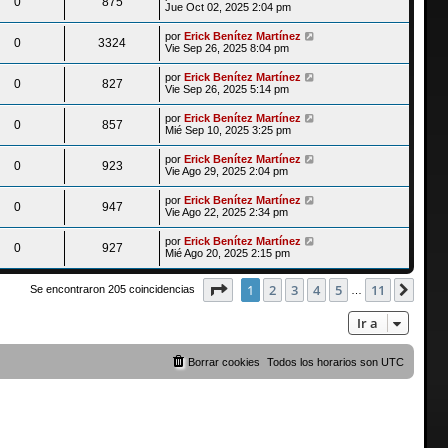
0
875
Jue Oct 02, 2025 2:04 pm
por
Erick Benítez Martínez
0
3324
Vie Sep 26, 2025 8:04 pm
por
Erick Benítez Martínez
0
827
Vie Sep 26, 2025 5:14 pm
por
Erick Benítez Martínez
0
857
Mié Sep 10, 2025 3:25 pm
por
Erick Benítez Martínez
0
923
Vie Ago 29, 2025 2:04 pm
por
Erick Benítez Martínez
0
947
Vie Ago 22, 2025 2:34 pm
por
Erick Benítez Martínez
0
927
Mié Ago 20, 2025 2:15 pm
Página
1
de
11
1
2
3
4
5
11
Sigu
Se encontraron 205 coincidencias
…
Ir a
Borrar cookies
Todos los horarios son
UTC