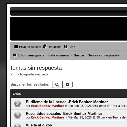
Enlaces rápidos
Donations
FAQ
El foro anarquista
Índice general
Buscar
Temas sin respuesta
Temas sin respuesta
Ir a búsqueda avanzada
Buscar
Búsqueda avanzada
TEMAS
El dilema de la libertad -Erick Benítez Martínez
por
Erick Benítez Martínez
»
Lun Jun 08, 2026 9:51 pm
» en
Teoría del 
Resentidos sociales -Erick Benítez Martínez-
por
Erick Benítez Martínez
»
Mié Mar 25, 2026 11:30 pm
» en
Teoría del
Vuelta al oikos