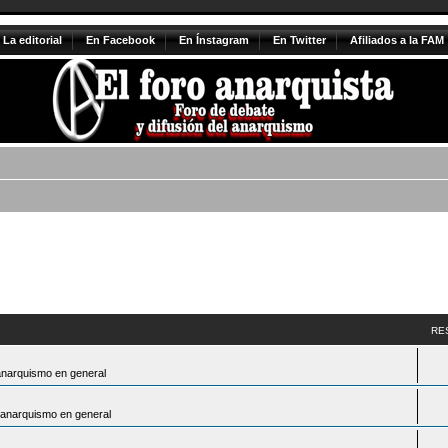
La editorial
En Facebook
En Ínstagram
En Twitter
Afiliados a la FAM
RE
anarquismo en general
 anarquismo en general