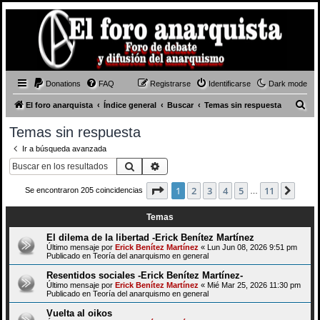
Donations
FAQ
Registrarse
Identificarse
Dark mode
B
El foro anarquista
Índice general
Buscar
Temas sin respuesta
u
Temas sin respuesta
s
Ir a búsqueda avanzada
c
Buscar
Búsqueda avanzada
a
Página
1
de
11
1
2
3
4
5
11
Sigui
Se encontraron 205 coincidencias
r
…
Temas
El dilema de la libertad -Erick Benítez Martínez
Último mensaje por
Erick Benítez Martínez
«
Lun Jun 08, 2026 9:51 pm
Publicado en
Teoría del anarquismo en general
Resentidos sociales -Erick Benítez Martínez-
Último mensaje por
Erick Benítez Martínez
«
Mié Mar 25, 2026 11:30 pm
Publicado en
Teoría del anarquismo en general
Vuelta al oikos