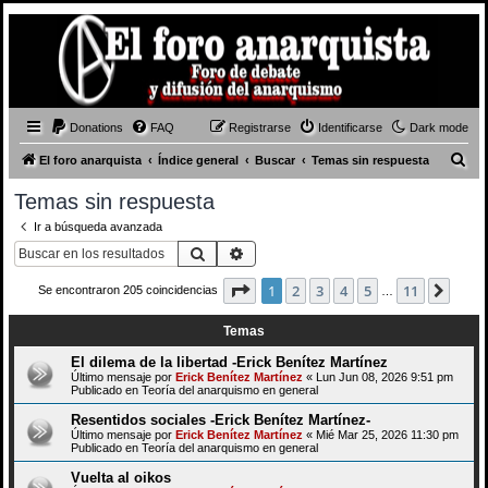
Donations
FAQ
Registrarse
Identificarse
Dark mode
B
El foro anarquista
Índice general
Buscar
Temas sin respuesta
u
Temas sin respuesta
s
Ir a búsqueda avanzada
c
Buscar
Búsqueda avanzada
a
Página
1
de
11
1
2
3
4
5
11
Sigui
Se encontraron 205 coincidencias
r
…
Temas
El dilema de la libertad -Erick Benítez Martínez
Último mensaje por
Erick Benítez Martínez
«
Lun Jun 08, 2026 9:51 pm
Publicado en
Teoría del anarquismo en general
Resentidos sociales -Erick Benítez Martínez-
Último mensaje por
Erick Benítez Martínez
«
Mié Mar 25, 2026 11:30 pm
Publicado en
Teoría del anarquismo en general
Vuelta al oikos