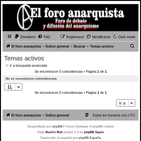
Donations
FAQ
Registrarse
Identificarse
Dark mode
B
El foro anarquista
Índice general
Buscar
Temas activos
u
Temas activos
s
Ir a búsqueda avanzada
c
Se encontraron 0 coincidencias • Página
1
de
1
a
No se encontraron coincidencias.
r
Se encontraron 0 coincidencias • Página
1
de
1
Ir a
El foro anarquista
Índice general
Todos los horarios son
UTC
Desarrollado por
phpBB
® Forum Software © phpBB Limited
Style
Rock'n Roll
ported 3.3 by
phpBB Spain
Traducción al español por
phpBB España