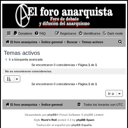
Donations
FAQ
Registrarse
Identificarse
Dark mode
B
El foro anarquista
Índice general
Buscar
Temas activos
u
Temas activos
s
Ir a búsqueda avanzada
c
Se encontraron 0 coincidencias • Página
1
de
1
a
No se encontraron coincidencias.
r
Se encontraron 0 coincidencias • Página
1
de
1
Ir a
El foro anarquista
Índice general
Todos los horarios son
UTC
Desarrollado por
phpBB
® Forum Software © phpBB Limited
Style
Rock'n Roll
ported 3.3 by
phpBB Spain
Traducción al español por
phpBB España