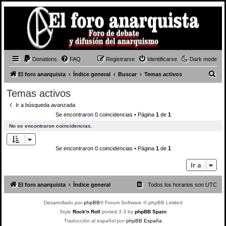
Donations
FAQ
Registrarse
Identificarse
Dark mode
B
El foro anarquista
Índice general
Buscar
Temas activos
u
Temas activos
s
Ir a búsqueda avanzada
c
Se encontraron 0 coincidencias • Página
1
de
1
a
No se encontraron coincidencias.
r
Se encontraron 0 coincidencias • Página
1
de
1
Ir a
El foro anarquista
Índice general
Todos los horarios son
UTC
Desarrollado por
phpBB
® Forum Software © phpBB Limited
Style
Rock'n Roll
ported 3.3 by
phpBB Spain
Traducción al español por
phpBB España