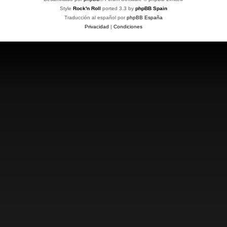
Style
Rock'n Roll
ported 3.3 by
phpBB Spain
Traducción al español por
phpBB España
Privacidad
|
Condiciones