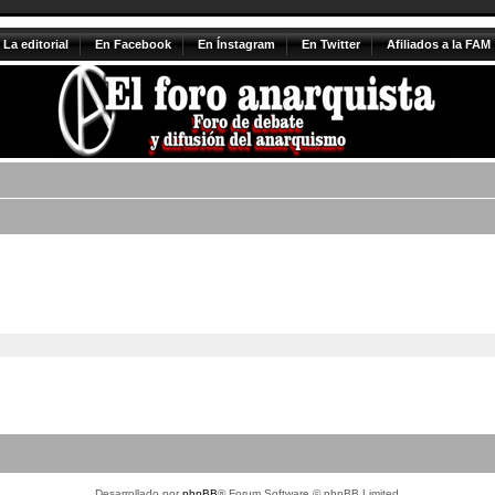
La editorial
En Facebook
En Ínstagram
En Twitter
Afiliados a la FAM
Desarrollado por
phpBB
® Forum Software © phpBB Limited