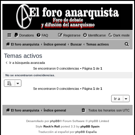
Donations
FAQ
Registrarse
Identificarse
Dark mode
B
El foro anarquista
Índice general
Buscar
Temas activos
u
Temas activos
s
Ir a búsqueda avanzada
c
Se encontraron 0 coincidencias • Página
1
de
1
a
No se encontraron coincidencias.
r
Se encontraron 0 coincidencias • Página
1
de
1
Ir a
El foro anarquista
Índice general
Todos los horarios son
UTC
Desarrollado por
phpBB
® Forum Software © phpBB Limited
Style
Rock'n Roll
ported 3.3 by
phpBB Spain
Traducción al español por
phpBB España