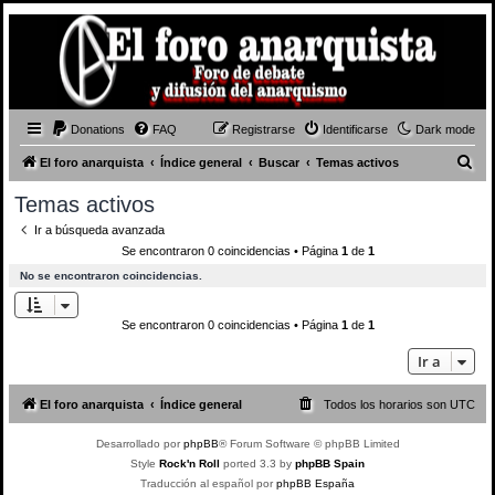
Donations
FAQ
Registrarse
Identificarse
Dark mode
B
El foro anarquista
Índice general
Buscar
Temas activos
u
Temas activos
s
Ir a búsqueda avanzada
c
Se encontraron 0 coincidencias • Página
1
de
1
a
No se encontraron coincidencias.
r
Se encontraron 0 coincidencias • Página
1
de
1
Ir a
El foro anarquista
Índice general
Todos los horarios son
UTC
Desarrollado por
phpBB
® Forum Software © phpBB Limited
Style
Rock'n Roll
ported 3.3 by
phpBB Spain
Traducción al español por
phpBB España