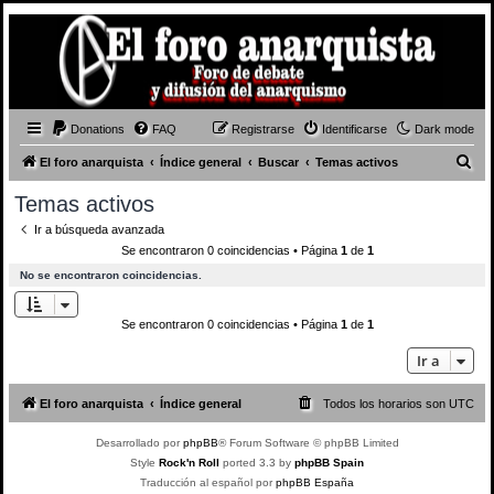
Donations
FAQ
Registrarse
Identificarse
Dark mode
B
El foro anarquista
Índice general
Buscar
Temas activos
u
Temas activos
s
Ir a búsqueda avanzada
c
Se encontraron 0 coincidencias • Página
1
de
1
a
No se encontraron coincidencias.
r
Se encontraron 0 coincidencias • Página
1
de
1
Ir a
El foro anarquista
Índice general
Todos los horarios son
UTC
Desarrollado por
phpBB
® Forum Software © phpBB Limited
Style
Rock'n Roll
ported 3.3 by
phpBB Spain
Traducción al español por
phpBB España