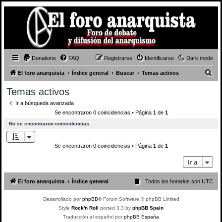
Donations
FAQ
Registrarse
Identificarse
Dark mode
B
El foro anarquista
Índice general
Buscar
Temas activos
u
Temas activos
s
Ir a búsqueda avanzada
c
Se encontraron 0 coincidencias • Página
1
de
1
a
No se encontraron coincidencias.
r
Se encontraron 0 coincidencias • Página
1
de
1
Ir a
El foro anarquista
Índice general
Todos los horarios son
UTC
Desarrollado por
phpBB
® Forum Software © phpBB Limited
Style
Rock'n Roll
ported 3.3 by
phpBB Spain
Traducción al español por
phpBB España