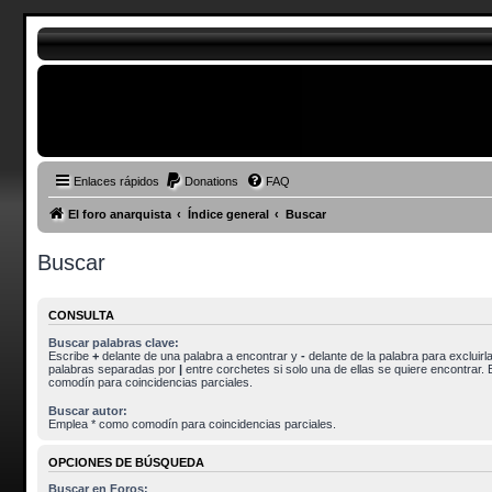
Enlaces rápidos
Donations
FAQ
El foro anarquista
Índice general
Buscar
Buscar
CONSULTA
Buscar palabras clave:
Escribe
+
delante de una palabra a encontrar y
-
delante de la palabra para excluirla
palabras separadas por
|
entre corchetes si solo una de ellas se quiere encontrar.
comodín para coincidencias parciales.
Buscar autor:
Emplea * como comodín para coincidencias parciales.
OPCIONES DE BÚSQUEDA
Buscar en Foros: