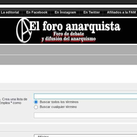
La editorial
En Facebook
En Ínstagram
En Twitter
Afiliados a la FAM
. Crea una lista de
Buscar todos los términos
 Emplea
*
como
Buscar cualquier término