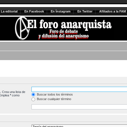
La editorial
En Facebook
En Ínstagram
En Twitter
Afiliados a la FAM
. Crea una lista de
Buscar todos los términos
 Emplea
*
como
Buscar cualquier término