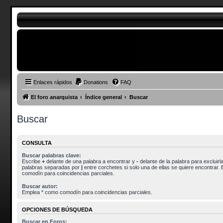
Enlaces rápidos
Donations
FAQ
El foro anarquista
Índice general
Buscar
Buscar
CONSULTA
Buscar palabras clave:
Escribe
+
delante de una palabra a encontrar y
-
delante de la palabra para excluirla
palabras separadas por
|
entre corchetes si solo una de ellas se quiere encontrar.
comodín para coincidencias parciales.
Buscar autor:
Emplea * como comodín para coincidencias parciales.
OPCIONES DE BÚSQUEDA
Buscar en Foros: