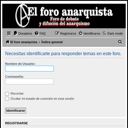
Donations
FAQ
Registrarse
Identificarse
Dark mode
B
El foro anarquista
Índice general
u
Necesitas identificarte para responder temas en este foro.
s
c
Nombre de Usuario:
a
r
Contraseña:
Recordar
Ocultar mi estado de conexión en esta sesión
REGISTRARSE