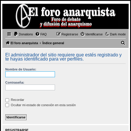
Donations
FAQ
Registrarse
Identificarse
Dark mode
B
El foro anarquista
Índice general
u
El administrador del sitio requiere que estés registrado y
s
te hayas identificado para ver perfiles.
c
Nombre de Usuario:
a
r
Contraseña:
Recordar
Ocultar mi estado de conexión en esta sesión
REGISTRARSE