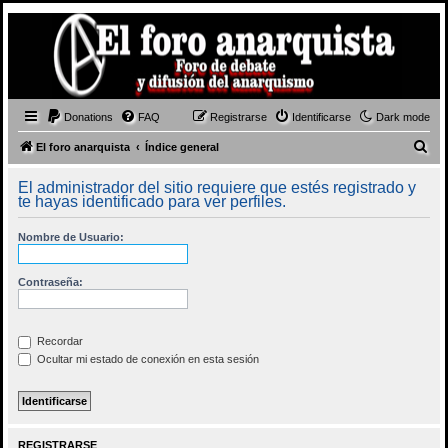
Donations
FAQ
Registrarse
Identificarse
Dark mode
B
El foro anarquista
Índice general
u
El administrador del sitio requiere que estés registrado y
s
te hayas identificado para ver perfiles.
c
Nombre de Usuario:
a
r
Contraseña:
Recordar
Ocultar mi estado de conexión en esta sesión
REGISTRARSE