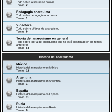
Todo sobre la liberación animal
Temas:
2
Pedagogia anarquista
Todo sobre pedagogía anarquista
Temas:
1
Videoteca
Todo sobrre viídeos de anarquismo
Temas:
9
Teoría del anarquismo en general
Todo sobre teoría del anarquismo que no esté clasificado en los temas
anteriores
Temas:
64
Historia del anarquismo
México
Historia del anarquismo en México
Temas:
12
Argentina
Historia del anarquismo en Argentina
Temas:
1
España
Historia del anarquismo en España
Temas:
11
Rusia
Historia del anarquismo en Rusia
Temas:
6