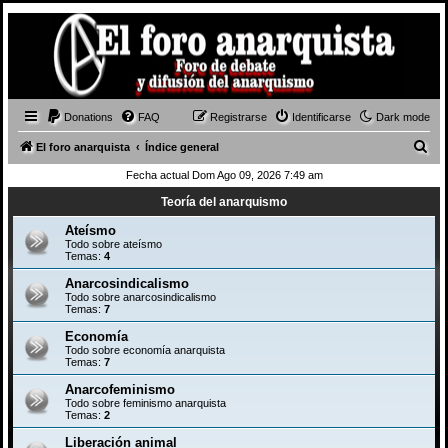
Donations
FAQ
Registrarse
Identificarse
Dark mode
B
El foro anarquista
Índice general
u
Fecha actual Dom Ago 09, 2026 7:49 am
s
Teoría del anarquismo
c
Ateísmo
a
Todo sobre ateísmo
Temas:
4
r
Anarcosindicalismo
Todo sobre anarcosindicalismo
Temas:
7
Economía
Todo sobre economía anarquista
Temas:
7
Anarcofeminismo
Todo sobre feminismo anarquista
Temas:
2
Liberación animal