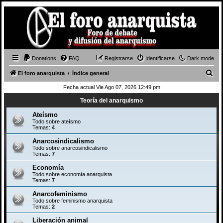
Donations
FAQ
Registrarse
Identificarse
Dark mode
B
El foro anarquista
Índice general
u
Fecha actual Vie Ago 07, 2026 12:49 pm
s
Teoría del anarquismo
c
Ateísmo
a
Todo sobre ateísmo
Temas:
4
r
Anarcosindicalismo
Todo sobre anarcosindicalismo
Temas:
7
Economía
Todo sobre economía anarquista
Temas:
7
Anarcofeminismo
Todo sobre feminismo anarquista
Temas:
2
Liberación animal