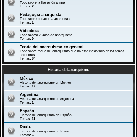
Todo sobre la liberación animal
Temas:
2
Pedagogia anarquista
Todo sobre pedagogía anarquista
Temas:
1
Videoteca
Todo sobrre viídeos de anarquismo
Temas:
9
Teoría del anarquismo en general
Todo sobre teoría del anarquismo que no esté clasificado en los temas
anteriores
Temas:
64
Historia del anarquismo
México
Historia del anarquismo en México
Temas:
12
Argentina
Historia del anarquismo en Argentina
Temas:
1
España
Historia del anarquismo en España
Temas:
11
Rusia
Historia del anarquismo en Rusia
Temas:
6