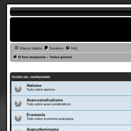
Enlaces rápidos
Donations
FAQ
El foro anarquista
Índice general
TEORÍA DEL ANARQUISMO
Ateísmo
Todo sobre ateísmo
Anarcosindicalismo
Todo sobre anarcosindicalismo
Economía
Todo sobre economía anarquista
Anarcofeminismo