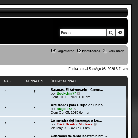
Buscar
Búsque
Registrarse
Identificarse
Dark mode
Fecha actual Sab Ago 08, 2026 3:11 am
TEMAS
MENSAJES
ÚLTIMO MENSAJE
Satanás, El Adversario - Come…
4
7
V
por
Bookchin77
e
Dom Dic 19, 2021 1:11 am
r
ú
Amistades para Grupo de unida…
7
7
l
V
por
Rugido82
t
e
Dom Oct 05, 2025 6:44 pm
i
r
m
ú
La mentira del impuesto a los…
7
8
o
l
V
por
Erick Benítez Martínez
m
t
e
Vie May 05, 2023 4:54 am
e
i
r
n
m
ú
Cansadas de tanto neofeminism…
s
2
2
o