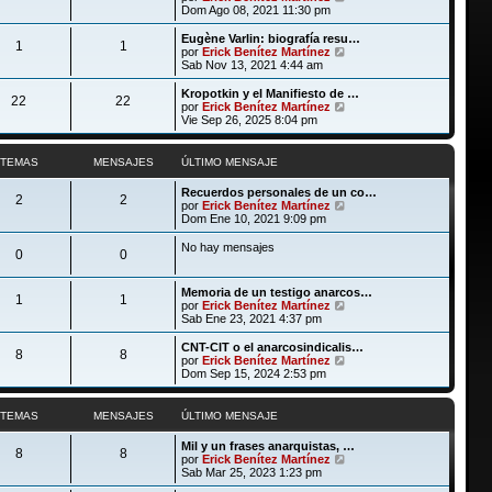
a
m
t
e
Dom Ago 08, 2021 11:30 pm
j
e
i
r
e
n
m
ú
Eugène Varlin: biografía resu…
s
1
1
o
l
V
por
Erick Benítez Martínez
a
m
t
e
Sab Nov 13, 2021 4:44 am
j
e
i
r
e
n
m
ú
Kropotkin y el Manifiesto de …
s
22
22
o
l
V
por
Erick Benítez Martínez
a
m
t
e
Vie Sep 26, 2025 8:04 pm
j
e
i
r
e
n
m
ú
s
o
l
TEMAS
MENSAJES
ÚLTIMO MENSAJE
a
m
t
j
e
i
Recuerdos personales de un co…
e
n
m
2
2
V
por
Erick Benítez Martínez
s
o
e
Dom Ene 10, 2021 9:09 pm
a
m
r
j
e
ú
No hay mensajes
e
n
0
0
l
s
t
a
i
j
Memoria de un testigo anarcos…
m
1
1
e
V
por
Erick Benítez Martínez
o
e
Sab Ene 23, 2021 4:37 pm
m
r
e
ú
CNT-CIT o el anarcosindicalis…
n
8
8
l
V
por
Erick Benítez Martínez
s
t
e
Dom Sep 15, 2024 2:53 pm
a
i
r
j
m
ú
e
o
l
TEMAS
MENSAJES
ÚLTIMO MENSAJE
m
t
e
i
Mil y un frases anarquistas, …
n
m
8
8
V
por
Erick Benítez Martínez
s
o
e
Sab Mar 25, 2023 1:23 pm
a
m
r
j
e