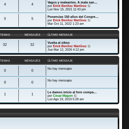
ú
Vagos y maleantes. A mala san…
e
n
4
4
l
V
por
Erick Benítez Martínez
s
t
e
Lun Nov 15, 2021 11:43 pm
a
i
r
j
m
ú
Ponencias 150 años del Congre…
e
5
5
o
l
V
por
Erick Benítez Martínez
m
t
e
Mar Oct 11, 2022 1:23 am
e
i
r
n
m
ú
s
o
l
TEMAS
MENSAJES
ÚLTIMO MENSAJE
a
m
t
j
e
i
Vuelta al oikos
e
n
m
32
32
V
por
Erick Benítez Martínez
s
o
e
Jue Mar 12, 2026 4:12 pm
a
m
r
j
e
ú
e
n
l
TEMAS
MENSAJES
ÚLTIMO MENSAJE
s
t
a
i
j
No hay mensajes
m
0
0
e
o
m
No hay mensajes
e
0
0
n
s
a
Le damos inicio al foro compa…
1
1
j
V
por
Cesar Magon
e
e
Lun Ago 19, 2019 5:28 am
r
ú
l
t
i
m
o
m