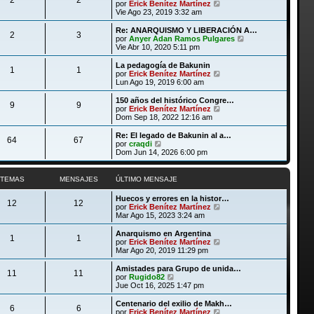
l
V
por
Erick Benítez Martínez
a
m
t
e
Vie Ago 23, 2019 3:32 am
j
e
i
r
e
n
m
ú
Re: ANARQUISMO Y LIBERACIÓN A…
s
2
3
o
l
V
por
Anyer Adan Ramos Pulgares
a
m
t
e
Vie Abr 10, 2020 5:11 pm
j
e
i
r
e
n
m
ú
La pedagogía de Bakunin
s
1
1
o
l
V
por
Erick Benítez Martínez
a
m
t
e
Lun Ago 19, 2019 6:00 am
j
e
i
r
e
n
m
ú
150 años del histórico Congre…
s
9
9
o
l
V
por
Erick Benítez Martínez
a
m
t
e
Dom Sep 18, 2022 12:16 am
j
e
i
r
e
n
m
ú
Re: El legado de Bakunin al a…
s
64
67
o
l
V
por
craqdi
a
m
t
e
Dom Jun 14, 2026 6:00 pm
j
e
i
r
e
n
m
ú
s
o
l
TEMAS
MENSAJES
ÚLTIMO MENSAJE
a
m
t
j
e
i
Huecos y errores en la histor…
e
n
m
12
12
V
por
Erick Benítez Martínez
s
o
e
Mar Ago 15, 2023 3:24 am
a
m
r
j
e
ú
Anarquismo en Argentina
e
n
1
1
l
V
por
Erick Benítez Martínez
s
t
e
Mar Ago 20, 2019 11:29 pm
a
i
r
j
m
ú
Amistades para Grupo de unida…
e
11
11
o
l
V
por
Rugido82
m
t
e
Jue Oct 16, 2025 1:47 pm
e
i
r
n
m
ú
Centenario del exilio de Makh…
s
6
6
o
l
V
por
Erick Benítez Martínez