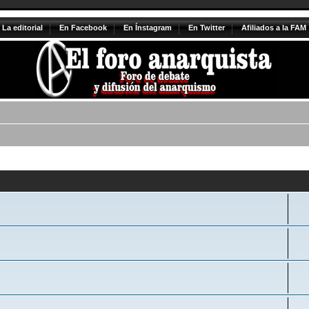
La editorial
En Facebook
En Ínstagram
En Twitter
Afiliados a la FAM