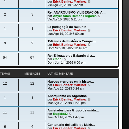
l
V
por
Erick Benítez Martínez
a
m
t
e
Vie Ago 23, 2019 3:32 am
j
e
i
r
e
n
m
ú
Re: ANARQUISMO Y LIBERACIÓN A…
s
2
3
o
l
V
por
Anyer Adan Ramos Pulgares
a
m
t
e
Vie Abr 10, 2020 5:11 pm
j
e
i
r
e
n
m
ú
La pedagogía de Bakunin
s
1
1
o
l
V
por
Erick Benítez Martínez
a
m
t
e
Lun Ago 19, 2019 6:00 am
j
e
i
r
e
n
m
ú
150 años del histórico Congre…
s
9
9
o
l
V
por
Erick Benítez Martínez
a
m
t
e
Dom Sep 18, 2022 12:16 am
j
e
i
r
e
n
m
ú
Re: El legado de Bakunin al a…
s
64
67
o
l
V
por
craqdi
a
m
t
e
Dom Jun 14, 2026 6:00 pm
j
e
i
r
e
n
m
ú
s
o
l
TEMAS
MENSAJES
ÚLTIMO MENSAJE
a
m
t
j
e
i
Huecos y errores en la histor…
e
n
m
12
12
V
por
Erick Benítez Martínez
s
o
e
Mar Ago 15, 2023 3:24 am
a
m
r
j
e
ú
Anarquismo en Argentina
e
n
1
1
l
V
por
Erick Benítez Martínez
s
t
e
Mar Ago 20, 2019 11:29 pm
a
i
r
j
m
ú
Amistades para Grupo de unida…
e
11
11
o
l
V
por
Rugido82
m
t
e
Jue Oct 16, 2025 1:47 pm
e
i
r
n
m
ú
Centenario del exilio de Makh…
s
6
6
o
l
V
por
Erick Benítez Martínez