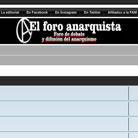
La editorial
En Facebook
En Ínstagram
En Twitter
Afiliados a la FAM