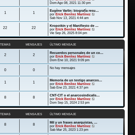
a
m
t
e
Dom Ago 08, 2021 11:30 pm
j
e
i
r
e
n
m
ú
Eugène Varlin: biografía resu…
s
1
1
o
l
V
por
Erick Benítez Martínez
a
m
t
e
Sab Nov 13, 2021 4:44 am
j
e
i
r
e
n
m
ú
Kropotkin y el Manifiesto de …
s
22
22
o
l
V
por
Erick Benítez Martínez
a
m
t
e
Vie Sep 26, 2025 8:04 pm
j
e
i
r
e
n
m
ú
s
o
l
TEMAS
MENSAJES
ÚLTIMO MENSAJE
a
m
t
j
e
i
Recuerdos personales de un co…
e
n
m
2
2
V
por
Erick Benítez Martínez
s
o
e
Dom Ene 10, 2021 9:09 pm
a
m
r
j
e
ú
No hay mensajes
e
n
0
0
l
s
t
a
i
j
Memoria de un testigo anarcos…
m
1
1
e
V
por
Erick Benítez Martínez
o
e
Sab Ene 23, 2021 4:37 pm
m
r
e
ú
CNT-CIT o el anarcosindicalis…
n
8
8
l
V
por
Erick Benítez Martínez
s
t
e
Dom Sep 15, 2024 2:53 pm
a
i
r
j
m
ú
e
o
l
TEMAS
MENSAJES
ÚLTIMO MENSAJE
m
t
e
i
Mil y un frases anarquistas, …
n
m
8
8
V
por
Erick Benítez Martínez
s
o
e
Sab Mar 25, 2023 1:23 pm
a
m
r
j
e