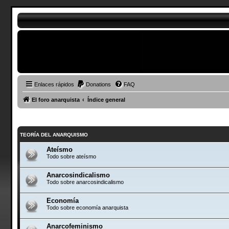
Enlaces rápidos
Donations
FAQ
El foro anarquista
Índice general
TEORÍA DEL ANARQUISMO
Ateísmo
Todo sobre ateísmo
Anarcosindicalismo
Todo sobre anarcosindicalismo
Economía
Todo sobre economía anarquista
Anarcofeminismo