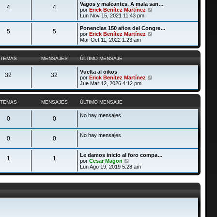
ú
Vagos y maleantes. A mala san…
e
n
4
4
l
V
por
Erick Benítez Martínez
s
t
e
Lun Nov 15, 2021 11:43 pm
a
i
r
j
m
ú
Ponencias 150 años del Congre…
e
5
5
o
l
V
por
Erick Benítez Martínez
m
t
e
Mar Oct 11, 2022 1:23 am
e
i
r
n
m
ú
s
o
l
TEMAS
MENSAJES
ÚLTIMO MENSAJE
a
m
t
j
e
i
Vuelta al oikos
e
n
m
32
32
V
por
Erick Benítez Martínez
s
o
e
Jue Mar 12, 2026 4:12 pm
a
m
r
j
e
ú
e
n
l
TEMAS
MENSAJES
ÚLTIMO MENSAJE
s
t
a
i
j
No hay mensajes
m
0
0
e
o
m
No hay mensajes
e
0
0
n
s
a
Le damos inicio al foro compa…
1
1
j
V
por
Cesar Magon
e
e
Lun Ago 19, 2019 5:28 am
r
ú
l
t
i
m
o
m