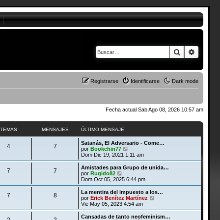
Buscar
Búsque
Registrarse
Identificarse
Dark mode
Fecha actual Sab Ago 08, 2026 10:57 am
TEMAS
MENSAJES
ÚLTIMO MENSAJE
Satanás, El Adversario - Come…
4
7
V
por
Bookchin77
e
Dom Dic 19, 2021 1:11 am
r
ú
Amistades para Grupo de unida…
7
7
l
V
por
Rugido82
t
e
Dom Oct 05, 2025 6:44 pm
i
r
m
ú
La mentira del impuesto a los…
7
8
o
l
V
por
Erick Benítez Martínez
m
t
e
Vie May 05, 2023 4:54 am
e
i
r
n
m
ú
Cansadas de tanto neofeminism…
s
2
2
o