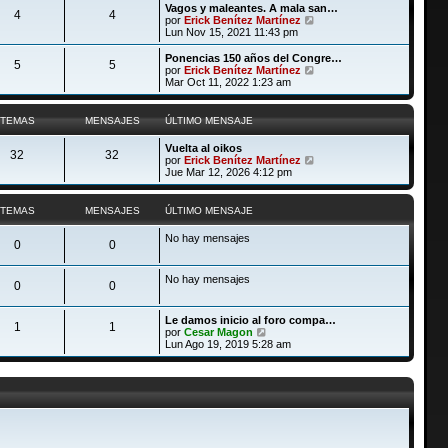
ú
Vagos y maleantes. A mala san…
e
n
4
4
l
V
por
Erick Benítez Martínez
s
t
e
Lun Nov 15, 2021 11:43 pm
a
i
r
j
m
ú
Ponencias 150 años del Congre…
e
5
5
o
l
V
por
Erick Benítez Martínez
m
t
e
Mar Oct 11, 2022 1:23 am
e
i
r
n
m
ú
s
o
l
TEMAS
MENSAJES
ÚLTIMO MENSAJE
a
m
t
j
e
i
Vuelta al oikos
e
n
m
32
32
V
por
Erick Benítez Martínez
s
o
e
Jue Mar 12, 2026 4:12 pm
a
m
r
j
e
ú
e
n
l
TEMAS
MENSAJES
ÚLTIMO MENSAJE
s
t
a
i
j
No hay mensajes
m
0
0
e
o
m
No hay mensajes
e
0
0
n
s
a
Le damos inicio al foro compa…
1
1
j
V
por
Cesar Magon
e
e
Lun Ago 19, 2019 5:28 am
r
ú
l
t
i
m
o
m