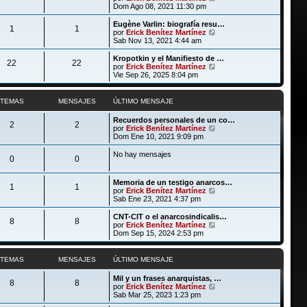
a
m
t
e
Dom Ago 08, 2021 11:30 pm
j
e
i
r
e
n
m
ú
Eugène Varlin: biografía resu…
s
1
1
o
l
V
por
Erick Benítez Martínez
a
m
t
e
Sab Nov 13, 2021 4:44 am
j
e
i
r
e
n
m
ú
Kropotkin y el Manifiesto de …
s
22
22
o
l
V
por
Erick Benítez Martínez
a
m
t
e
Vie Sep 26, 2025 8:04 pm
j
e
i
r
e
n
m
ú
s
o
l
TEMAS
MENSAJES
ÚLTIMO MENSAJE
a
m
t
j
e
i
Recuerdos personales de un co…
e
n
m
2
2
V
por
Erick Benítez Martínez
s
o
e
Dom Ene 10, 2021 9:09 pm
a
m
r
j
e
ú
No hay mensajes
e
n
0
0
l
s
t
a
i
j
Memoria de un testigo anarcos…
m
1
1
e
V
por
Erick Benítez Martínez
o
e
Sab Ene 23, 2021 4:37 pm
m
r
e
ú
CNT-CIT o el anarcosindicalis…
n
8
8
l
V
por
Erick Benítez Martínez
s
t
e
Dom Sep 15, 2024 2:53 pm
a
i
r
j
m
ú
e
o
l
TEMAS
MENSAJES
ÚLTIMO MENSAJE
m
t
e
i
Mil y un frases anarquistas, …
n
m
8
8
V
por
Erick Benítez Martínez
s
o
e
Sab Mar 25, 2023 1:23 pm
a
m
r
j
e