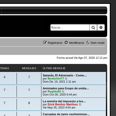
Buscar
Búsque
Registrarse
Identificarse
Dark mode
Fecha actual Vie Ago 07, 2026 12:12 pm
TEMAS
MENSAJES
ÚLTIMO MENSAJE
Satanás, El Adversario - Come…
4
7
V
por
Bookchin77
e
Dom Dic 19, 2021 1:11 am
r
ú
Amistades para Grupo de unida…
7
7
l
V
por
Rugido82
t
e
Dom Oct 05, 2025 6:44 pm
i
r
m
ú
La mentira del impuesto a los…
7
8
o
l
V
por
Erick Benítez Martínez
m
t
e
Vie May 05, 2023 4:54 am
e
i
r
n
m
ú
Cansadas de tanto neofeminism…
s
2
2
o