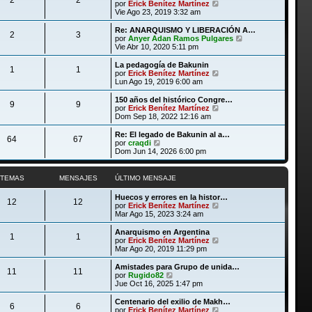
l
V
por
Erick Benítez Martínez
a
m
t
e
Vie Ago 23, 2019 3:32 am
j
e
i
r
e
n
m
ú
Re: ANARQUISMO Y LIBERACIÓN A…
s
2
3
o
l
V
por
Anyer Adan Ramos Pulgares
a
m
t
e
Vie Abr 10, 2020 5:11 pm
j
e
i
r
e
n
m
ú
La pedagogía de Bakunin
s
1
1
o
l
V
por
Erick Benítez Martínez
a
m
t
e
Lun Ago 19, 2019 6:00 am
j
e
i
r
e
n
m
ú
150 años del histórico Congre…
s
9
9
o
l
V
por
Erick Benítez Martínez
a
m
t
e
Dom Sep 18, 2022 12:16 am
j
e
i
r
e
n
m
ú
Re: El legado de Bakunin al a…
s
64
67
o
l
V
por
craqdi
a
m
t
e
Dom Jun 14, 2026 6:00 pm
j
e
i
r
e
n
m
ú
s
o
l
TEMAS
MENSAJES
ÚLTIMO MENSAJE
a
m
t
j
e
i
Huecos y errores en la histor…
e
n
m
12
12
V
por
Erick Benítez Martínez
s
o
e
Mar Ago 15, 2023 3:24 am
a
m
r
j
e
ú
Anarquismo en Argentina
e
n
1
1
l
V
por
Erick Benítez Martínez
s
t
e
Mar Ago 20, 2019 11:29 pm
a
i
r
j
m
ú
Amistades para Grupo de unida…
e
11
11
o
l
V
por
Rugido82
m
t
e
Jue Oct 16, 2025 1:47 pm
e
i
r
n
m
ú
Centenario del exilio de Makh…
s
6
6
o
l
V
por
Erick Benítez Martínez