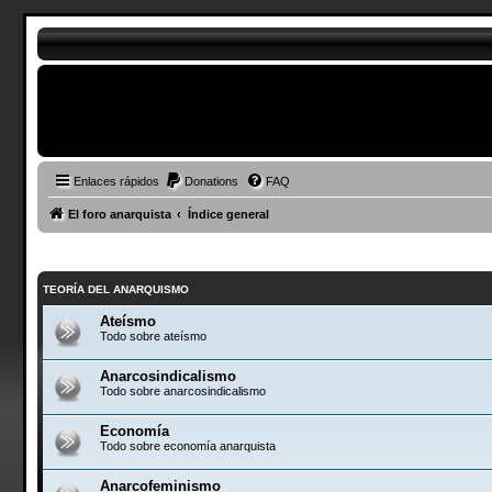
Enlaces rápidos
Donations
FAQ
El foro anarquista
Índice general
TEORÍA DEL ANARQUISMO
Ateísmo
Todo sobre ateísmo
Anarcosindicalismo
Todo sobre anarcosindicalismo
Economía
Todo sobre economía anarquista
Anarcofeminismo