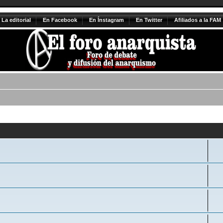
La editorial
En Facebook
En Ínstagram
En Twitter
Afiliados a la FAM