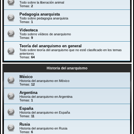
Todo sobre la liberación animal
Temas:
2
Pedagogia anarquista
Todo sobre pedagogía anarquista
Temas:
1
Videoteca
Todo sobrre viídeos de anarquismo
Temas:
9
Teoría del anarquismo en general
Todo sobre teoría del anarquismo que no esté clasificado en los temas
anteriores
Temas:
64
Historia del anarquismo
México
Historia del anarquismo en México
Temas:
12
Argentina
Historia del anarquismo en Argentina
Temas:
1
España
Historia del anarquismo en España
Temas:
11
Rusia
Historia del anarquismo en Rusia
Temas:
6