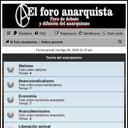
Donations
FAQ
Registrarse
Identificarse
Dark mode
B
El foro anarquista
Índice general
u
Fecha actual Jue Ago 06, 2026 11:23 am
s
Teoría del anarquismo
c
Ateísmo
a
Todo sobre ateísmo
Temas:
4
r
Anarcosindicalismo
Todo sobre anarcosindicalismo
Temas:
7
Economía
Todo sobre economía anarquista
Temas:
7
Anarcofeminismo
Todo sobre feminismo anarquista
Temas:
2
Liberación animal