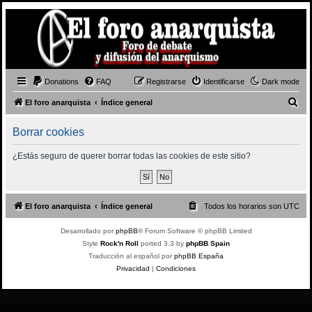
Donations
FAQ
Registrarse
Identificarse
Dark mode
B
El foro anarquista
Índice general
u
Borrar cookies
s
c
¿Estás seguro de querer borrar todas las cookies de este sitio?
a
r
El foro anarquista
Índice general
Todos los horarios son
UTC
Desarrollado por
phpBB
® Forum Software © phpBB Limited
Style
Rock'n Roll
ported 3.3 by
phpBB Spain
Traducción al español por
phpBB España
Privacidad
|
Condiciones