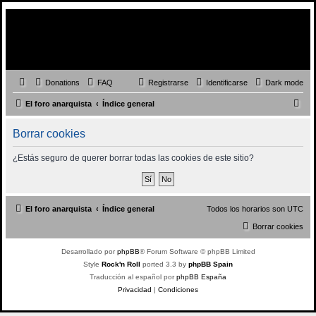
Donations
FAQ
Registrarse
Identificarse
Dark mode
B
El foro anarquista
Índice general
u
Borrar cookies
s
c
¿Estás seguro de querer borrar todas las cookies de este sitio?
a
r
El foro anarquista
Índice general
Todos los horarios son
UTC
Borrar cookies
Desarrollado por
phpBB
® Forum Software © phpBB Limited
Style
Rock'n Roll
ported 3.3 by
phpBB Spain
Traducción al español por
phpBB España
Privacidad
|
Condiciones