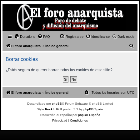
Donations
FAQ
Registrarse
Identificarse
Dark mode
B
El foro anarquista
Índice general
u
Borrar cookies
s
c
¿Estás seguro de querer borrar todas las cookies de este sitio?
a
r
El foro anarquista
Índice general
Todos los horarios son
UTC
Desarrollado por
phpBB
® Forum Software © phpBB Limited
Style
Rock'n Roll
ported 3.3 by
phpBB Spain
Traducción al español por
phpBB España
Privacidad
|
Condiciones