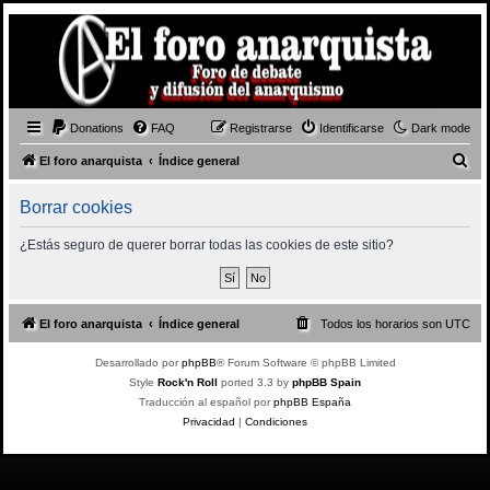
Donations
FAQ
Registrarse
Identificarse
Dark mode
B
El foro anarquista
Índice general
u
Borrar cookies
s
c
¿Estás seguro de querer borrar todas las cookies de este sitio?
a
r
El foro anarquista
Índice general
Todos los horarios son
UTC
Desarrollado por
phpBB
® Forum Software © phpBB Limited
Style
Rock'n Roll
ported 3.3 by
phpBB Spain
Traducción al español por
phpBB España
Privacidad
|
Condiciones