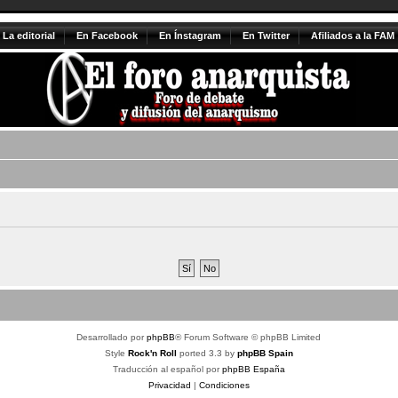
La editorial
En Facebook
En Ínstagram
En Twitter
Afiliados a la FAM
Desarrollado por
phpBB
® Forum Software © phpBB Limited
Style
Rock'n Roll
ported 3.3 by
phpBB Spain
Traducción al español por
phpBB España
Privacidad
|
Condiciones