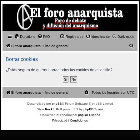
Donations
FAQ
Registrarse
Identificarse
Dark mode
B
El foro anarquista
Índice general
u
Borrar cookies
s
c
¿Estás seguro de querer borrar todas las cookies de este sitio?
a
r
El foro anarquista
Índice general
Todos los horarios son
UTC
Desarrollado por
phpBB
® Forum Software © phpBB Limited
Style
Rock'n Roll
ported 3.3 by
phpBB Spain
Traducción al español por
phpBB España
Privacidad
|
Condiciones