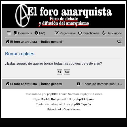
Donations
FAQ
Registrarse
Identificarse
Dark mode
B
El foro anarquista
Índice general
u
Borrar cookies
s
c
¿Estás seguro de querer borrar todas las cookies de este sitio?
a
r
El foro anarquista
Índice general
Todos los horarios son
UTC
Desarrollado por
phpBB
® Forum Software © phpBB Limited
Style
Rock'n Roll
ported 3.3 by
phpBB Spain
Traducción al español por
phpBB España
Privacidad
|
Condiciones