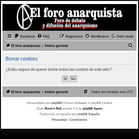
Donations
FAQ
Registrarse
Identificarse
Dark mode
B
El foro anarquista
Índice general
u
Borrar cookies
s
c
¿Estás seguro de querer borrar todas las cookies de este sitio?
a
r
El foro anarquista
Índice general
Todos los horarios son
UTC
Desarrollado por
phpBB
® Forum Software © phpBB Limited
Style
Rock'n Roll
ported 3.3 by
phpBB Spain
Traducción al español por
phpBB España
Privacidad
|
Condiciones