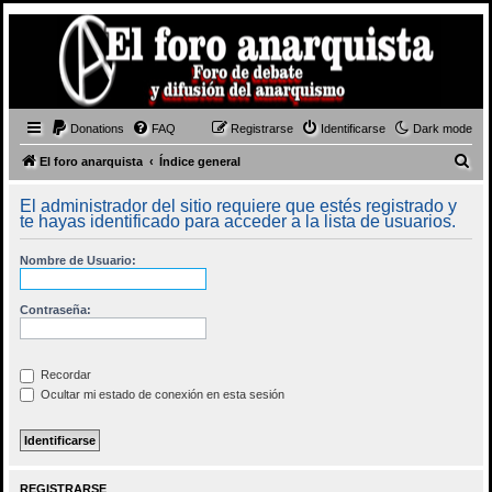
Donations
FAQ
Registrarse
Identificarse
Dark mode
B
El foro anarquista
Índice general
u
El administrador del sitio requiere que estés registrado y
s
te hayas identificado para acceder a la lista de usuarios.
c
Nombre de Usuario:
a
r
Contraseña:
Recordar
Ocultar mi estado de conexión en esta sesión
REGISTRARSE