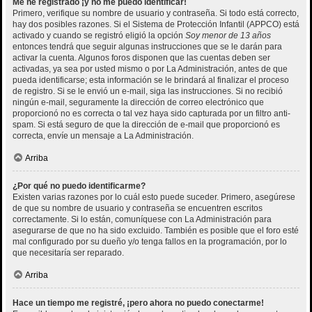
Me he registrado ¡y no me puedo identificar!
Primero, verifique su nombre de usuario y contraseña. Si todo está correcto,
hay dos posibles razones. Si el Sistema de Protección Infantil (APPCO) está
activado y cuando se registró eligió la opción
Soy menor de 13 años
entonces tendrá que seguir algunas instrucciones que se le darán para
activar la cuenta. Algunos foros disponen que las cuentas deben ser
activadas, ya sea por usted mismo o por La Administración, antes de que
pueda identificarse; esta información se le brindará al finalizar el proceso
de registro. Si se le envió un e-mail, siga las instrucciones. Si no recibió
ningún e-mail, seguramente la dirección de correo electrónico que
proporcionó no es correcta o tal vez haya sido capturada por un filtro anti-
spam. Si está seguro de que la dirección de e-mail que proporcionó es
correcta, envíe un mensaje a La Administración.
Arriba
¿Por qué no puedo identificarme?
Existen varias razones por lo cuál esto puede suceder. Primero, asegúrese
de que su nombre de usuario y contraseña se encuentren escritos
correctamente. Si lo están, comuníquese con La Administración para
asegurarse de que no ha sido excluido. También es posible que el foro esté
mal configurado por su dueño y/o tenga fallos en la programación, por lo
que necesitaría ser reparado.
Arriba
Hace un tiempo me registré, ¡pero ahora no puedo conectarme!