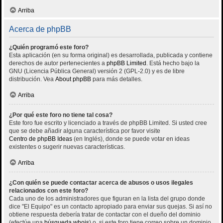
Arriba
Acerca de phpBB
¿Quién programó este foro?
Esta aplicación (en su forma original) es desarrollada, publicada y contiene
derechos de autor pertenecientes a
phpBB Limited
. Está hecho bajo la
GNU (Licencia Pública General) versión 2 (GPL-2.0) y es de libre
distribución. Vea
About phpBB
para más detalles.
Arriba
¿Por qué este foro no tiene tal cosa?
Este foro fue escrito y licenciado a través de phpBB Limited. Si usted cree
que se debe añadir alguna característica por favor visite
Centro de phpBB Ideas
(en Inglés), donde se puede votar en ideas
existentes o sugerir nuevas características.
Arriba
¿Con quién se puede contactar acerca de abusos o usos ilegales
relacionados con este foro?
Cada uno de los administradores que figuran en la lista del grupo donde
dice "El Equipo" es un contacto apropiado para enviar sus quejas. Si así no
obtiene respuesta debería tratar de contactar con el dueño del dominio
(efectúe una
búsqueda whois
) o, si este foro tiene correo sobre un dominio