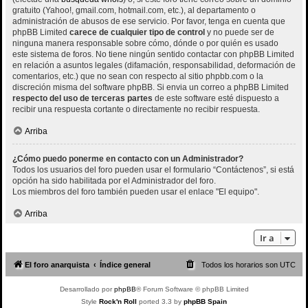
gratuito (Yahoo!, gmail.com, hotmail.com, etc.), al departamento o
administración de abusos de ese servicio. Por favor, tenga en cuenta que
phpBB Limited
carece de cualquier tipo de control
y no puede ser de
ninguna manera responsable sobre cómo, dónde o por quién es usado
este sistema de foros. No tiene ningún sentido contactar con phpBB Limited
en relación a asuntos legales (difamación, responsabilidad, deformación de
comentarios, etc.) que no sean con respecto al sitio phpbb.com o la
discreción misma del software phpBB. Si envia un correo a phpBB Limited
respecto del uso de terceras partes
de este software esté dispuesto a
recibir una respuesta cortante o directamente no recibir respuesta.
Arriba
¿Cómo puedo ponerme en contacto con un Administrador?
Todos los usuarios del foro pueden usar el formulario “Contáctenos”, si está
opción ha sido habilitada por el Administrador del foro.
Los miembros del foro también pueden usar el enlace "El equipo".
Arriba
Ir a
El foro anarquista
Índice general
Todos los horarios son
UTC
Desarrollado por
phpBB
® Forum Software © phpBB Limited
Style
Rock'n Roll
ported 3.3 by
phpBB Spain