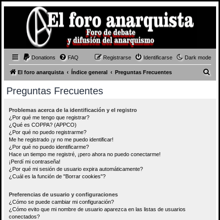
Donations
FAQ
Registrarse
Identificarse
Dark mode
B
El foro anarquista
Índice general
Preguntas Frecuentes
u
Preguntas Frecuentes
s
c
Problemas acerca de la identificación y el registro
¿Por qué me tengo que registrar?
a
¿Qué es COPPA? (APPCO)
r
¿Por qué no puedo registrarme?
Me he registrado ¡y no me puedo identificar!
¿Por qué no puedo identificarme?
Hace un tiempo me registré, ¡pero ahora no puedo conectarme!
¡Perdí mi contraseña!
¿Por qué mi sesión de usuario expira automáticamente?
¿Cuál es la función de "Borrar cookies"?
Preferencias de usuario y configuraciones
¿Cómo se puede cambiar mi configuración?
¿Cómo evito que mi nombre de usuario aparezca en las listas de usuarios
conectados?