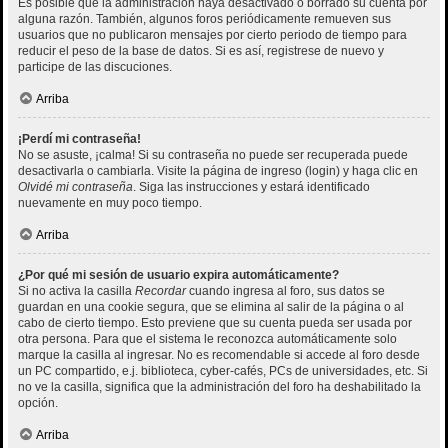
Es posible que la administración haya desactivado o borrado su cuenta por
alguna razón. También, algunos foros periódicamente remueven sus
usuarios que no publicaron mensajes por cierto periodo de tiempo para
reducir el peso de la base de datos. Si es así, registrese de nuevo y
participe de las discuciones.
Arriba
¡Perdí mi contraseña!
No se asuste, ¡calma! Si su contraseña no puede ser recuperada puede
desactivarla o cambiarla. Visite la página de ingreso (login) y haga clic en
Olvidé mi contraseña
. Siga las instrucciones y estará identificado
nuevamente en muy poco tiempo.
Arriba
¿Por qué mi sesión de usuario expira automáticamente?
Si no activa la casilla
Recordar
cuando ingresa al foro, sus datos se
guardan en una cookie segura, que se elimina al salir de la página o al
cabo de cierto tiempo. Esto previene que su cuenta pueda ser usada por
otra persona. Para que el sistema le reconozca automáticamente solo
marque la casilla al ingresar. No es recomendable si accede al foro desde
un PC compartido, e.j. biblioteca, cyber-cafés, PCs de universidades, etc. Si
no ve la casilla, significa que la administración del foro ha deshabilitado la
opción.
Arriba