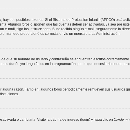
o, hay dos posibles razones. Si el Sistema de Protección Infantil (APPCO) está acti
uenta. Algunos foros disponen que las cuentas deben ser activadas, ya sea por uste
ió un e-mail, siga las instrucciones. Si no recibió ningún e-mail, seguramente la dir
 de e-mail que proporcionó es correcta, envíe un mensaje a La Administración.
se de que su nombre de usuario y contraseña se encuentren escritos correctamente
or su dueño y/o tenga fallos en la programación, por lo que necesitaría ser repara
or alguna razón. También, algunos foros periódicamente remueven sus usuarios que
 discuciones.
ctivarla o cambiarla. Visite la página de ingreso (login) y haga clic en
Olvidé mi