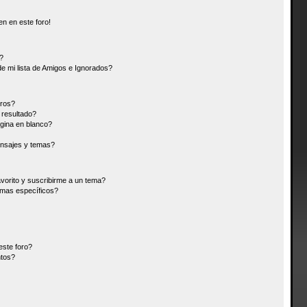
n en este foro!
?
e mi lista de Amigos e Ignorados?
oros?
resultado?
gina en blanco?
nsajes y temas?
avorito y suscribirme a un tema?
emas específicos?
este foro?
ntos?