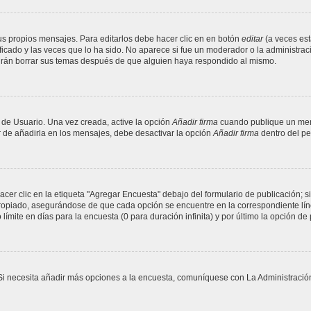
s propios mensajes. Para editarlos debe hacer clic en en botón
editar
(a veces est
cado y las veces que lo ha sido. No aparece si fue un moderador o la administració
drán borrar sus temas después de que alguien haya respondido al mismo.
 de Usuario. Una vez creada, active la opción
Añadir firma
cuando publique un mens
ar de añadirla en los mensajes, debe desactivar la opción
Añadir firma
dentro del per
er clic en la etiqueta "Agregar Encuesta" debajo del formulario de publicación; si
propiado, asegurándose de que cada opción se encuentre en la correspondiente lín
ímite en días para la encuesta (0 para duración infinita) y por último la opción de 
. Si necesita añadir más opciones a la encuesta, comuníquese con La Administració