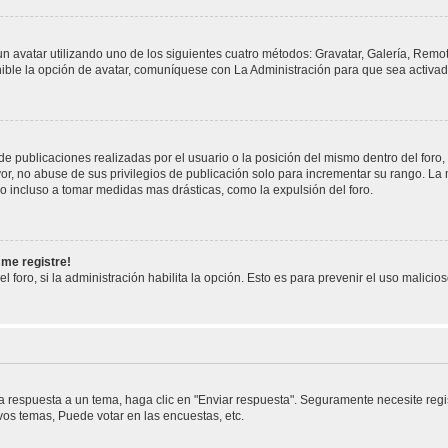
un avatar utilizando uno de los siguientes cuatro métodos: Gravatar, Galería, Remo
ble la opción de avatar, comuníquese con La Administración para que sea activad
e publicaciones realizadas por el usuario o la posición del mismo dentro del foro
or, no abuse de sus privilegios de publicación solo para incrementar su rango. La 
o incluso a tomar medidas mas drásticas, como la expulsión del foro.
 me registre!
l foro, si la administración habilita la opción. Esto es para prevenir el uso malici
 respuesta a un tema, haga clic en "Enviar respuesta". Seguramente necesite regis
os temas, Puede votar en las encuestas, etc.