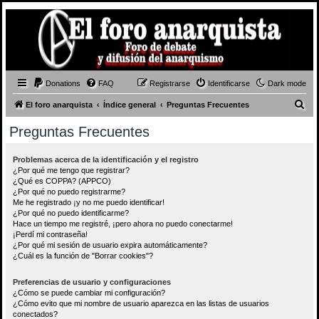
Donations
FAQ
Registrarse
Identificarse
Dark mode
B
El foro anarquista
Índice general
Preguntas Frecuentes
u
Preguntas Frecuentes
s
c
Problemas acerca de la identificación y el registro
¿Por qué me tengo que registrar?
a
¿Qué es COPPA? (APPCO)
r
¿Por qué no puedo registrarme?
Me he registrado ¡y no me puedo identificar!
¿Por qué no puedo identificarme?
Hace un tiempo me registré, ¡pero ahora no puedo conectarme!
¡Perdí mi contraseña!
¿Por qué mi sesión de usuario expira automáticamente?
¿Cuál es la función de "Borrar cookies"?
Preferencias de usuario y configuraciones
¿Cómo se puede cambiar mi configuración?
¿Cómo evito que mi nombre de usuario aparezca en las listas de usuarios
conectados?