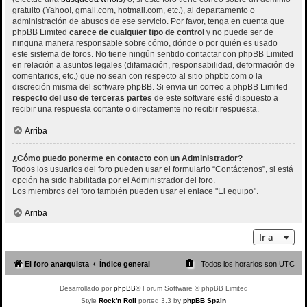
gratuito (Yahoo!, gmail.com, hotmail.com, etc.), al departamento o
administración de abusos de ese servicio. Por favor, tenga en cuenta que
phpBB Limited
carece de cualquier tipo de control
y no puede ser de
ninguna manera responsable sobre cómo, dónde o por quién es usado
este sistema de foros. No tiene ningún sentido contactar con phpBB Limited
en relación a asuntos legales (difamación, responsabilidad, deformación de
comentarios, etc.) que no sean con respecto al sitio phpbb.com o la
discreción misma del software phpBB. Si envia un correo a phpBB Limited
respecto del uso de terceras partes
de este software esté dispuesto a
recibir una respuesta cortante o directamente no recibir respuesta.
Arriba
¿Cómo puedo ponerme en contacto con un Administrador?
Todos los usuarios del foro pueden usar el formulario “Contáctenos”, si está
opción ha sido habilitada por el Administrador del foro.
Los miembros del foro también pueden usar el enlace "El equipo".
Arriba
Ir a
El foro anarquista
Índice general
Todos los horarios son
UTC
Desarrollado por
phpBB
® Forum Software © phpBB Limited
Style
Rock'n Roll
ported 3.3 by
phpBB Spain