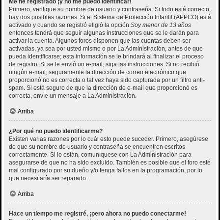
Me he registrado ¡y no me puedo identificar!
Primero, verifique su nombre de usuario y contraseña. Si todo está correcto,
hay dos posibles razones. Si el Sistema de Protección Infantil (APPCO) está
activado y cuando se registró eligió la opción
Soy menor de 13 años
entonces tendrá que seguir algunas instrucciones que se le darán para
activar la cuenta. Algunos foros disponen que las cuentas deben ser
activadas, ya sea por usted mismo o por La Administración, antes de que
pueda identificarse; esta información se le brindará al finalizar el proceso
de registro. Si se le envió un e-mail, siga las instrucciones. Si no recibió
ningún e-mail, seguramente la dirección de correo electrónico que
proporcionó no es correcta o tal vez haya sido capturada por un filtro anti-
spam. Si está seguro de que la dirección de e-mail que proporcionó es
correcta, envíe un mensaje a La Administración.
Arriba
¿Por qué no puedo identificarme?
Existen varias razones por lo cuál esto puede suceder. Primero, asegúrese
de que su nombre de usuario y contraseña se encuentren escritos
correctamente. Si lo están, comuníquese con La Administración para
asegurarse de que no ha sido excluido. También es posible que el foro esté
mal configurado por su dueño y/o tenga fallos en la programación, por lo
que necesitaría ser reparado.
Arriba
Hace un tiempo me registré, ¡pero ahora no puedo conectarme!