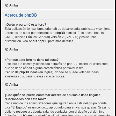
Arriba
Acerca de phpBB
¿Quién programó este foro?
Esta aplicación (en su forma original) es desarrollada, publicada y contiene
derechos de autor pertenecientes a
phpBB Limited
. Está hecho bajo la
GNU (Licencia Pública General) versión 2 (GPL-2.0) y es de libre
distribución. Vea
About phpBB
para más detalles.
Arriba
¿Por qué este foro no tiene tal cosa?
Este foro fue escrito y licenciado a través de phpBB Limited. Si usted cree
que se debe añadir alguna característica por favor visite
Centro de phpBB Ideas
(en Inglés), donde se puede votar en ideas
existentes o sugerir nuevas características.
Arriba
¿Con quién se puede contactar acerca de abusos o usos ilegales
relacionados con este foro?
Cada uno de los administradores que figuran en la lista del grupo donde
dice "El Equipo" es un contacto apropiado para enviar sus quejas. Si así no
obtiene respuesta debería tratar de contactar con el dueño del dominio
(efectúe una
búsqueda whois
) o, si este foro tiene correo sobre un dominio