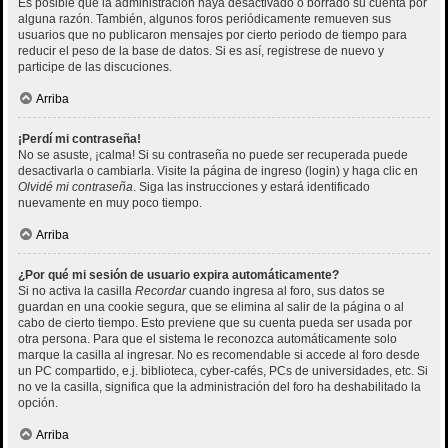
Es posible que la administración haya desactivado o borrado su cuenta por
alguna razón. También, algunos foros periódicamente remueven sus
usuarios que no publicaron mensajes por cierto periodo de tiempo para
reducir el peso de la base de datos. Si es así, registrese de nuevo y
participe de las discuciones.
Arriba
¡Perdí mi contraseña!
No se asuste, ¡calma! Si su contraseña no puede ser recuperada puede
desactivarla o cambiarla. Visite la página de ingreso (login) y haga clic en
Olvidé mi contraseña
. Siga las instrucciones y estará identificado
nuevamente en muy poco tiempo.
Arriba
¿Por qué mi sesión de usuario expira automáticamente?
Si no activa la casilla
Recordar
cuando ingresa al foro, sus datos se
guardan en una cookie segura, que se elimina al salir de la página o al
cabo de cierto tiempo. Esto previene que su cuenta pueda ser usada por
otra persona. Para que el sistema le reconozca automáticamente solo
marque la casilla al ingresar. No es recomendable si accede al foro desde
un PC compartido, e.j. biblioteca, cyber-cafés, PCs de universidades, etc. Si
no ve la casilla, significa que la administración del foro ha deshabilitado la
opción.
Arriba