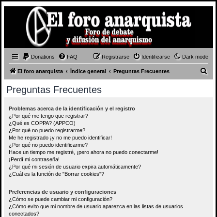
Donations
FAQ
Registrarse
Identificarse
Dark mode
B
El foro anarquista
Índice general
Preguntas Frecuentes
u
Preguntas Frecuentes
s
c
Problemas acerca de la identificación y el registro
¿Por qué me tengo que registrar?
a
¿Qué es COPPA? (APPCO)
r
¿Por qué no puedo registrarme?
Me he registrado ¡y no me puedo identificar!
¿Por qué no puedo identificarme?
Hace un tiempo me registré, ¡pero ahora no puedo conectarme!
¡Perdí mi contraseña!
¿Por qué mi sesión de usuario expira automáticamente?
¿Cuál es la función de "Borrar cookies"?
Preferencias de usuario y configuraciones
¿Cómo se puede cambiar mi configuración?
¿Cómo evito que mi nombre de usuario aparezca en las listas de usuarios
conectados?