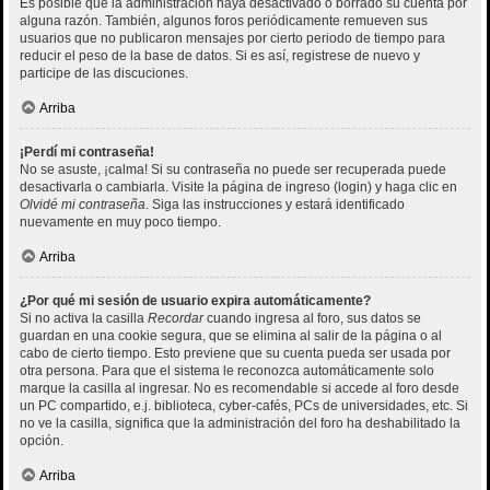
Es posible que la administración haya desactivado o borrado su cuenta por
alguna razón. También, algunos foros periódicamente remueven sus
usuarios que no publicaron mensajes por cierto periodo de tiempo para
reducir el peso de la base de datos. Si es así, registrese de nuevo y
participe de las discuciones.
Arriba
¡Perdí mi contraseña!
No se asuste, ¡calma! Si su contraseña no puede ser recuperada puede
desactivarla o cambiarla. Visite la página de ingreso (login) y haga clic en
Olvidé mi contraseña
. Siga las instrucciones y estará identificado
nuevamente en muy poco tiempo.
Arriba
¿Por qué mi sesión de usuario expira automáticamente?
Si no activa la casilla
Recordar
cuando ingresa al foro, sus datos se
guardan en una cookie segura, que se elimina al salir de la página o al
cabo de cierto tiempo. Esto previene que su cuenta pueda ser usada por
otra persona. Para que el sistema le reconozca automáticamente solo
marque la casilla al ingresar. No es recomendable si accede al foro desde
un PC compartido, e.j. biblioteca, cyber-cafés, PCs de universidades, etc. Si
no ve la casilla, significa que la administración del foro ha deshabilitado la
opción.
Arriba