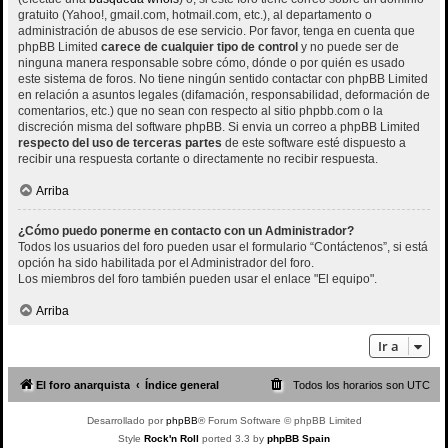
gratuito (Yahoo!, gmail.com, hotmail.com, etc.), al departamento o
administración de abusos de ese servicio. Por favor, tenga en cuenta que
phpBB Limited
carece de cualquier tipo de control
y no puede ser de
ninguna manera responsable sobre cómo, dónde o por quién es usado
este sistema de foros. No tiene ningún sentido contactar con phpBB Limited
en relación a asuntos legales (difamación, responsabilidad, deformación de
comentarios, etc.) que no sean con respecto al sitio phpbb.com o la
discreción misma del software phpBB. Si envia un correo a phpBB Limited
respecto del uso de terceras partes
de este software esté dispuesto a
recibir una respuesta cortante o directamente no recibir respuesta.
Arriba
¿Cómo puedo ponerme en contacto con un Administrador?
Todos los usuarios del foro pueden usar el formulario “Contáctenos”, si está
opción ha sido habilitada por el Administrador del foro.
Los miembros del foro también pueden usar el enlace "El equipo".
Arriba
Ir a
El foro anarquista
Índice general
Todos los horarios son
UTC
Desarrollado por
phpBB
® Forum Software © phpBB Limited
Style
Rock'n Roll
ported 3.3 by
phpBB Spain