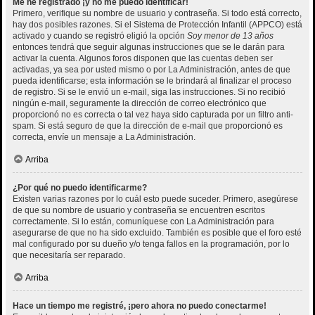
Me he registrado ¡y no me puedo identificar!
Primero, verifique su nombre de usuario y contraseña. Si todo está correcto,
hay dos posibles razones. Si el Sistema de Protección Infantil (APPCO) está
activado y cuando se registró eligió la opción
Soy menor de 13 años
entonces tendrá que seguir algunas instrucciones que se le darán para
activar la cuenta. Algunos foros disponen que las cuentas deben ser
activadas, ya sea por usted mismo o por La Administración, antes de que
pueda identificarse; esta información se le brindará al finalizar el proceso
de registro. Si se le envió un e-mail, siga las instrucciones. Si no recibió
ningún e-mail, seguramente la dirección de correo electrónico que
proporcionó no es correcta o tal vez haya sido capturada por un filtro anti-
spam. Si está seguro de que la dirección de e-mail que proporcionó es
correcta, envíe un mensaje a La Administración.
Arriba
¿Por qué no puedo identificarme?
Existen varias razones por lo cuál esto puede suceder. Primero, asegúrese
de que su nombre de usuario y contraseña se encuentren escritos
correctamente. Si lo están, comuníquese con La Administración para
asegurarse de que no ha sido excluido. También es posible que el foro esté
mal configurado por su dueño y/o tenga fallos en la programación, por lo
que necesitaría ser reparado.
Arriba
Hace un tiempo me registré, ¡pero ahora no puedo conectarme!