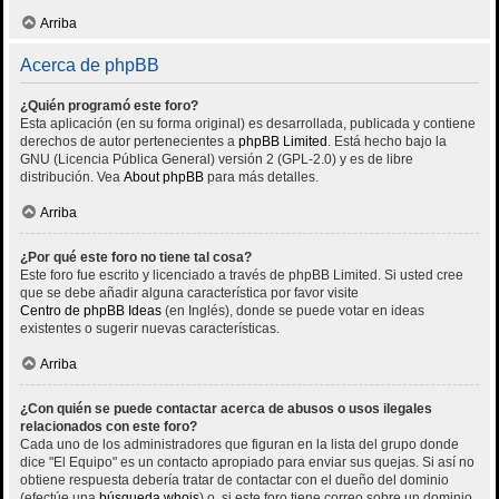
Arriba
Acerca de phpBB
¿Quién programó este foro?
Esta aplicación (en su forma original) es desarrollada, publicada y contiene
derechos de autor pertenecientes a
phpBB Limited
. Está hecho bajo la
GNU (Licencia Pública General) versión 2 (GPL-2.0) y es de libre
distribución. Vea
About phpBB
para más detalles.
Arriba
¿Por qué este foro no tiene tal cosa?
Este foro fue escrito y licenciado a través de phpBB Limited. Si usted cree
que se debe añadir alguna característica por favor visite
Centro de phpBB Ideas
(en Inglés), donde se puede votar en ideas
existentes o sugerir nuevas características.
Arriba
¿Con quién se puede contactar acerca de abusos o usos ilegales
relacionados con este foro?
Cada uno de los administradores que figuran en la lista del grupo donde
dice "El Equipo" es un contacto apropiado para enviar sus quejas. Si así no
obtiene respuesta debería tratar de contactar con el dueño del dominio
(efectúe una
búsqueda whois
) o, si este foro tiene correo sobre un dominio