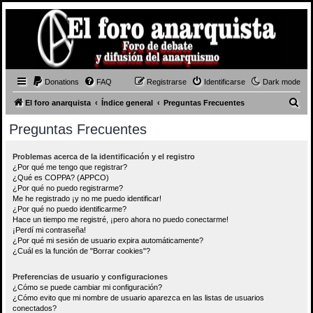
Donations
FAQ
Registrarse
Identificarse
Dark mode
B
El foro anarquista
Índice general
Preguntas Frecuentes
u
Preguntas Frecuentes
s
c
Problemas acerca de la identificación y el registro
¿Por qué me tengo que registrar?
a
¿Qué es COPPA? (APPCO)
r
¿Por qué no puedo registrarme?
Me he registrado ¡y no me puedo identificar!
¿Por qué no puedo identificarme?
Hace un tiempo me registré, ¡pero ahora no puedo conectarme!
¡Perdí mi contraseña!
¿Por qué mi sesión de usuario expira automáticamente?
¿Cuál es la función de "Borrar cookies"?
Preferencias de usuario y configuraciones
¿Cómo se puede cambiar mi configuración?
¿Cómo evito que mi nombre de usuario aparezca en las listas de usuarios
conectados?