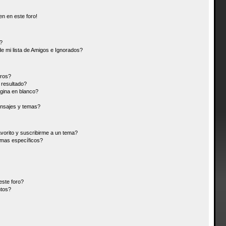
n en este foro!
?
e mi lista de Amigos e Ignorados?
oros?
resultado?
gina en blanco?
nsajes y temas?
avorito y suscribirme a un tema?
emas específicos?
este foro?
ntos?