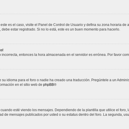
este es el caso, visite el Panel de Control de Usuario y defina su zona horaria de 
debe estar registrado. Si no lo está, este es un buen momento para hacerlo.
to!
do incorrecta, entonces la hora almacenada en el servidor es errónea. Por favor co
 su idioma para el foro o nadie ha creado una traducción. Pregúntele a un Administ
formación en el sitio web de
phpBB
®
do esté viendo los mensajes. Dependiendo de la plantilla que utilice el foro, la
idad de mensajes publicados por usted o su estatus dentro del foro. La segunda, 