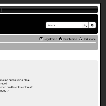
Buscar
Búsque
Registrarse
Identificarse
Dark mode
mo me puedo unir a ellos?
Grupo?
ecen en diferentes colores?
inado"?