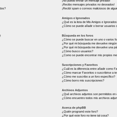
¡No puedo enviar un mensaje privado!
¡Recibo mensajes privados no deseados!
ados?
¡Recibí spam o correos maliciosos de alguie
Amigos e Ignorados
¿Qué es la lista de Mis Amigos e Ignorados
¿Cómo se puede añadir o borrar usuarios d
Búsqueda en los foros
!
¿Cómo se puede buscar en uno o varios f
¿Por qué mi búsqueda me devuelve ningún 
¿Por qué mi búsqueda me devuelve una pá
¿Cómo busco usuarios?
¿Como se puede encontrar mis propios me
Suscripciones y Favoritos
¿Cuál es la diferencia entre añadir como F
¿Cómo marcar Favoritos o suscribirse a t
¿Cómo me suscribo a un foro específico?
¿Cómo borro mis suscripciones?
Archivos Adjuntos
¿Qué archivos adjuntos son permitidos en 
¿Cómo encuentro todos mis archivos adju
Acerca de phpBB
¿Quién programó este foro?
¿Por qué este foro no tiene tal cosa?