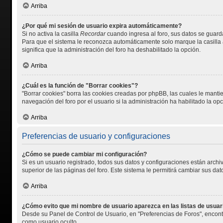
Arriba
¿Por qué mi sesión de usuario expira automáticamente?
Si no activa la casilla
Recordar
cuando ingresa al foro, sus datos se guarda
Para que el sistema le reconozca automáticamente solo marque la casilla al
significa que la administración del foro ha deshabilitado la opción.
Arriba
¿Cuál es la función de "Borrar cookies"?
"Borrar cookies" borra las cookies creadas por phpBB, las cuales le manti
navegación del foro por el usuario si la administración ha habilitado la op
Arriba
Preferencias de usuario y configuraciones
¿Cómo se puede cambiar mi configuración?
Si es un usuario registrado, todos sus datos y configuraciones están archi
superior de las páginas del foro. Este sistema le permitirá cambiar sus dat
Arriba
¿Cómo evito que mi nombre de usuario aparezca en las listas de usua
Desde su Panel de Control de Usuario, en "Preferencias de Foros", encont
como usuario oculto.