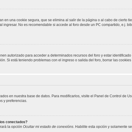
n en una cookie segura, que se elimina al salir de la página o al cabo de cierto 
 ingresar. No es recomendable si accede al foro desde un PC compartido, e.j. biblio
enen autorizado para acceder a determinados recursos del foro y estar identificad
ción. Si está teniendo problemas con el ingreso o salida del foro, borrar las cooki
vados en nuestra base de datos. Para modificarlos, visite el Panel de Control de U
os y preferencias.
rios conectados?
rará la opción
Ocultar mi estado de conexións
. Habilite esta opción y solamente s