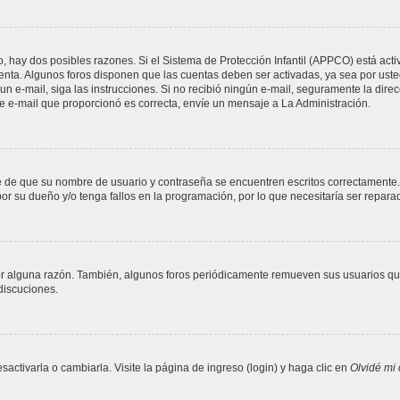
o, hay dos posibles razones. Si el Sistema de Protección Infantil (APPCO) está acti
uenta. Algunos foros disponen que las cuentas deben ser activadas, ya sea por uste
ió un e-mail, siga las instrucciones. Si no recibió ningún e-mail, seguramente la dir
 de e-mail que proporcionó es correcta, envíe un mensaje a La Administración.
se de que su nombre de usuario y contraseña se encuentren escritos correctamente
or su dueño y/o tenga fallos en la programación, por lo que necesitaría ser repara
or alguna razón. También, algunos foros periódicamente remueven sus usuarios que
 discuciones.
ctivarla o cambiarla. Visite la página de ingreso (login) y haga clic en
Olvidé mi