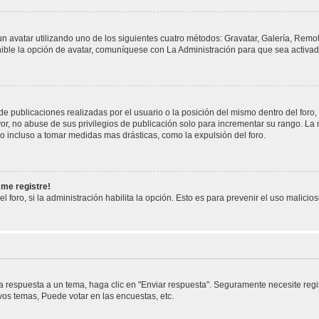
un avatar utilizando uno de los siguientes cuatro métodos: Gravatar, Galería, Remo
ble la opción de avatar, comuníquese con La Administración para que sea activad
e publicaciones realizadas por el usuario o la posición del mismo dentro del foro
or, no abuse de sus privilegios de publicación solo para incrementar su rango. La 
o incluso a tomar medidas mas drásticas, como la expulsión del foro.
 me registre!
l foro, si la administración habilita la opción. Esto es para prevenir el uso malici
 respuesta a un tema, haga clic en "Enviar respuesta". Seguramente necesite regis
os temas, Puede votar en las encuestas, etc.