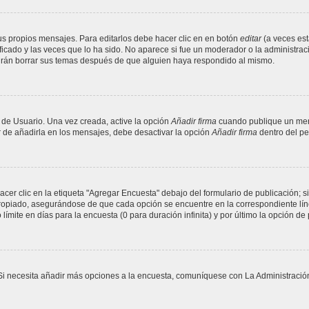
s propios mensajes. Para editarlos debe hacer clic en en botón
editar
(a veces est
cado y las veces que lo ha sido. No aparece si fue un moderador o la administració
drán borrar sus temas después de que alguien haya respondido al mismo.
 de Usuario. Una vez creada, active la opción
Añadir firma
cuando publique un mens
ar de añadirla en los mensajes, debe desactivar la opción
Añadir firma
dentro del per
er clic en la etiqueta "Agregar Encuesta" debajo del formulario de publicación; si
propiado, asegurándose de que cada opción se encuentre en la correspondiente lín
ímite en días para la encuesta (0 para duración infinita) y por último la opción de 
. Si necesita añadir más opciones a la encuesta, comuníquese con La Administració