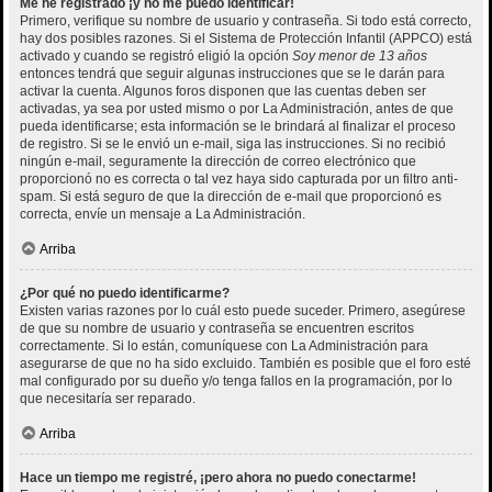
Me he registrado ¡y no me puedo identificar!
Primero, verifique su nombre de usuario y contraseña. Si todo está correcto,
hay dos posibles razones. Si el Sistema de Protección Infantil (APPCO) está
activado y cuando se registró eligió la opción
Soy menor de 13 años
entonces tendrá que seguir algunas instrucciones que se le darán para
activar la cuenta. Algunos foros disponen que las cuentas deben ser
activadas, ya sea por usted mismo o por La Administración, antes de que
pueda identificarse; esta información se le brindará al finalizar el proceso
de registro. Si se le envió un e-mail, siga las instrucciones. Si no recibió
ningún e-mail, seguramente la dirección de correo electrónico que
proporcionó no es correcta o tal vez haya sido capturada por un filtro anti-
spam. Si está seguro de que la dirección de e-mail que proporcionó es
correcta, envíe un mensaje a La Administración.
Arriba
¿Por qué no puedo identificarme?
Existen varias razones por lo cuál esto puede suceder. Primero, asegúrese
de que su nombre de usuario y contraseña se encuentren escritos
correctamente. Si lo están, comuníquese con La Administración para
asegurarse de que no ha sido excluido. También es posible que el foro esté
mal configurado por su dueño y/o tenga fallos en la programación, por lo
que necesitaría ser reparado.
Arriba
Hace un tiempo me registré, ¡pero ahora no puedo conectarme!