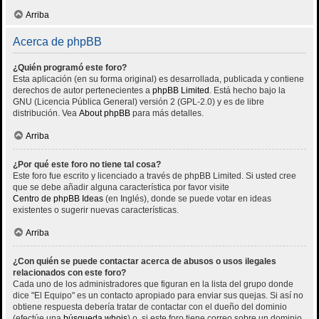
Arriba
Acerca de phpBB
¿Quién programó este foro?
Esta aplicación (en su forma original) es desarrollada, publicada y contiene
derechos de autor pertenecientes a
phpBB Limited
. Está hecho bajo la
GNU (Licencia Pública General) versión 2 (GPL-2.0) y es de libre
distribución. Vea
About phpBB
para más detalles.
Arriba
¿Por qué este foro no tiene tal cosa?
Este foro fue escrito y licenciado a través de phpBB Limited. Si usted cree
que se debe añadir alguna característica por favor visite
Centro de phpBB Ideas
(en Inglés), donde se puede votar en ideas
existentes o sugerir nuevas características.
Arriba
¿Con quién se puede contactar acerca de abusos o usos ilegales
relacionados con este foro?
Cada uno de los administradores que figuran en la lista del grupo donde
dice "El Equipo" es un contacto apropiado para enviar sus quejas. Si así no
obtiene respuesta debería tratar de contactar con el dueño del dominio
(efectúe una
búsqueda whois
) o, si este foro tiene correo sobre un dominio