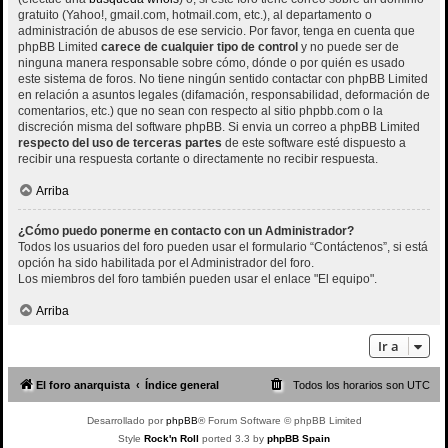
gratuito (Yahoo!, gmail.com, hotmail.com, etc.), al departamento o
administración de abusos de ese servicio. Por favor, tenga en cuenta que
phpBB Limited
carece de cualquier tipo de control
y no puede ser de
ninguna manera responsable sobre cómo, dónde o por quién es usado
este sistema de foros. No tiene ningún sentido contactar con phpBB Limited
en relación a asuntos legales (difamación, responsabilidad, deformación de
comentarios, etc.) que no sean con respecto al sitio phpbb.com o la
discreción misma del software phpBB. Si envia un correo a phpBB Limited
respecto del uso de terceras partes
de este software esté dispuesto a
recibir una respuesta cortante o directamente no recibir respuesta.
Arriba
¿Cómo puedo ponerme en contacto con un Administrador?
Todos los usuarios del foro pueden usar el formulario “Contáctenos”, si está
opción ha sido habilitada por el Administrador del foro.
Los miembros del foro también pueden usar el enlace "El equipo".
Arriba
Ir a
El foro anarquista
Índice general
Todos los horarios son
UTC
Desarrollado por
phpBB
® Forum Software © phpBB Limited
Style
Rock'n Roll
ported 3.3 by
phpBB Spain