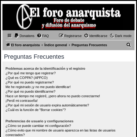
Donations
FAQ
Registrarse
Identificarse
Dark mode
B
El foro anarquista
Índice general
Preguntas Frecuentes
u
Preguntas Frecuentes
s
c
Problemas acerca de la identificación y el registro
¿Por qué me tengo que registrar?
a
¿Qué es COPPA? (APPCO)
r
¿Por qué no puedo registrarme?
Me he registrado ¡y no me puedo identificar!
¿Por qué no puedo identificarme?
Hace un tiempo me registré, ¡pero ahora no puedo conectarme!
¡Perdí mi contraseña!
¿Por qué mi sesión de usuario expira automáticamente?
¿Cuál es la función de "Borrar cookies"?
Preferencias de usuario y configuraciones
¿Cómo se puede cambiar mi configuración?
¿Cómo evito que mi nombre de usuario aparezca en las listas de usuarios
conectados?