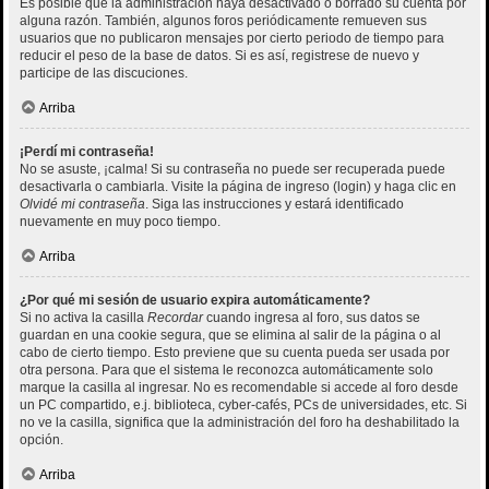
Es posible que la administración haya desactivado o borrado su cuenta por
alguna razón. También, algunos foros periódicamente remueven sus
usuarios que no publicaron mensajes por cierto periodo de tiempo para
reducir el peso de la base de datos. Si es así, registrese de nuevo y
participe de las discuciones.
Arriba
¡Perdí mi contraseña!
No se asuste, ¡calma! Si su contraseña no puede ser recuperada puede
desactivarla o cambiarla. Visite la página de ingreso (login) y haga clic en
Olvidé mi contraseña
. Siga las instrucciones y estará identificado
nuevamente en muy poco tiempo.
Arriba
¿Por qué mi sesión de usuario expira automáticamente?
Si no activa la casilla
Recordar
cuando ingresa al foro, sus datos se
guardan en una cookie segura, que se elimina al salir de la página o al
cabo de cierto tiempo. Esto previene que su cuenta pueda ser usada por
otra persona. Para que el sistema le reconozca automáticamente solo
marque la casilla al ingresar. No es recomendable si accede al foro desde
un PC compartido, e.j. biblioteca, cyber-cafés, PCs de universidades, etc. Si
no ve la casilla, significa que la administración del foro ha deshabilitado la
opción.
Arriba