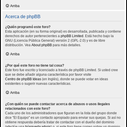
Arriba
Acerca de phpBB
¿Quién programó este foro?
Esta aplicación (en su forma original) es desarrollada, publicada y contiene
derechos de autor pertenecientes a
phpBB Limited
. Está hecho bajo la
GNU (Licencia Pública General) versión 2 (GPL-2.0) y es de libre
distribución. Vea
About phpBB
para más detalles.
Arriba
¿Por qué este foro no tiene tal cosa?
Este foro fue escrito y licenciado a través de phpBB Limited. Si usted cree
que se debe añadir alguna característica por favor visite
Centro de phpBB Ideas
(en Inglés), donde se puede votar en ideas
existentes o sugerir nuevas características.
Arriba
¿Con quién se puede contactar acerca de abusos o usos ilegales
relacionados con este foro?
Cada uno de los administradores que figuran en la lista del grupo donde
dice "El Equipo" es un contacto apropiado para enviar sus quejas. Si así no
obtiene respuesta debería tratar de contactar con el dueño del dominio
(efectúe una
búsqueda whois
) o, si este foro tiene correo sobre un dominio