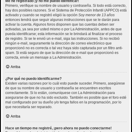
Me he registrado ¡y no me puedo identificar!
Primero, verifique su nombre de usuario y contraseña. Si todo está correcto,
hay dos posibles razones. Si el Sistema de Protección Infantil (APPCO) está
activado y cuando se registró eligió la opción
Soy menor de 13 años
entonces tendrá que seguir algunas instrucciones que se le darán para
activar la cuenta. Algunos foros disponen que las cuentas deben ser
activadas, ya sea por usted mismo o por La Administración, antes de que
pueda identificarse; esta información se le brindará al finalizar el proceso
de registro. Si se le envió un e-mail, siga las instrucciones. Si no recibió
ningún e-mail, seguramente la dirección de correo electrónico que
proporcionó no es correcta o tal vez haya sido capturada por un filtro anti-
spam. Si está seguro de que la dirección de e-mail que proporcionó es
correcta, envíe un mensaje a La Administración.
Arriba
¿Por qué no puedo identificarme?
Existen varias razones por lo cuál esto puede suceder. Primero, asegúrese
de que su nombre de usuario y contraseña se encuentren escritos
correctamente. Si lo están, comuníquese con La Administración para
asegurarse de que no ha sido excluido. También es posible que el foro esté
mal configurado por su dueño y/o tenga fallos en la programación, por lo
que necesitaría ser reparado.
Arriba
Hace un tiempo me registré, ¡pero ahora no puedo conectarme!