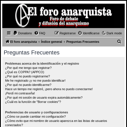
Donations
FAQ
Registrarse
Identificarse
Dark mode
B
El foro anarquista
Índice general
Preguntas Frecuentes
u
Preguntas Frecuentes
s
c
Problemas acerca de la identificación y el registro
¿Por qué me tengo que registrar?
a
¿Qué es COPPA? (APPCO)
r
¿Por qué no puedo registrarme?
Me he registrado ¡y no me puedo identificar!
¿Por qué no puedo identificarme?
Hace un tiempo me registré, ¡pero ahora no puedo conectarme!
¡Perdí mi contraseña!
¿Por qué mi sesión de usuario expira automáticamente?
¿Cuál es la función de "Borrar cookies"?
Preferencias de usuario y configuraciones
¿Cómo se puede cambiar mi configuración?
¿Cómo evito que mi nombre de usuario aparezca en las listas de usuarios
conectados?