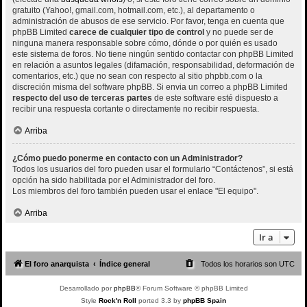
gratuito (Yahoo!, gmail.com, hotmail.com, etc.), al departamento o
administración de abusos de ese servicio. Por favor, tenga en cuenta que
phpBB Limited
carece de cualquier tipo de control
y no puede ser de
ninguna manera responsable sobre cómo, dónde o por quién es usado
este sistema de foros. No tiene ningún sentido contactar con phpBB Limited
en relación a asuntos legales (difamación, responsabilidad, deformación de
comentarios, etc.) que no sean con respecto al sitio phpbb.com o la
discreción misma del software phpBB. Si envia un correo a phpBB Limited
respecto del uso de terceras partes
de este software esté dispuesto a
recibir una respuesta cortante o directamente no recibir respuesta.
Arriba
¿Cómo puedo ponerme en contacto con un Administrador?
Todos los usuarios del foro pueden usar el formulario “Contáctenos”, si está
opción ha sido habilitada por el Administrador del foro.
Los miembros del foro también pueden usar el enlace "El equipo".
Arriba
Ir a
El foro anarquista
Índice general
Todos los horarios son
UTC
Desarrollado por
phpBB
® Forum Software © phpBB Limited
Style
Rock'n Roll
ported 3.3 by
phpBB Spain