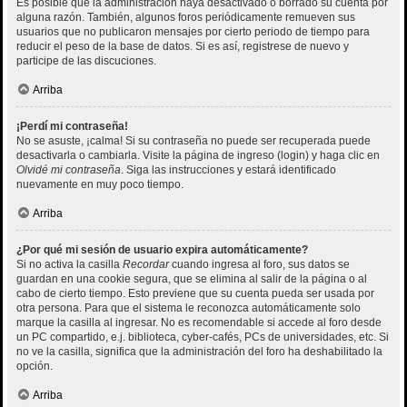
Es posible que la administración haya desactivado o borrado su cuenta por
alguna razón. También, algunos foros periódicamente remueven sus
usuarios que no publicaron mensajes por cierto periodo de tiempo para
reducir el peso de la base de datos. Si es así, registrese de nuevo y
participe de las discuciones.
Arriba
¡Perdí mi contraseña!
No se asuste, ¡calma! Si su contraseña no puede ser recuperada puede
desactivarla o cambiarla. Visite la página de ingreso (login) y haga clic en
Olvidé mi contraseña
. Siga las instrucciones y estará identificado
nuevamente en muy poco tiempo.
Arriba
¿Por qué mi sesión de usuario expira automáticamente?
Si no activa la casilla
Recordar
cuando ingresa al foro, sus datos se
guardan en una cookie segura, que se elimina al salir de la página o al
cabo de cierto tiempo. Esto previene que su cuenta pueda ser usada por
otra persona. Para que el sistema le reconozca automáticamente solo
marque la casilla al ingresar. No es recomendable si accede al foro desde
un PC compartido, e.j. biblioteca, cyber-cafés, PCs de universidades, etc. Si
no ve la casilla, significa que la administración del foro ha deshabilitado la
opción.
Arriba