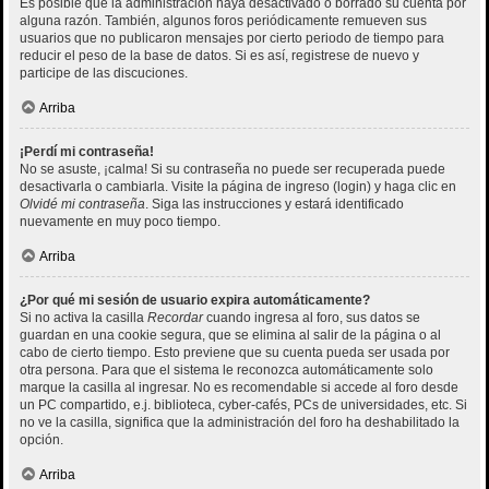
Es posible que la administración haya desactivado o borrado su cuenta por
alguna razón. También, algunos foros periódicamente remueven sus
usuarios que no publicaron mensajes por cierto periodo de tiempo para
reducir el peso de la base de datos. Si es así, registrese de nuevo y
participe de las discuciones.
Arriba
¡Perdí mi contraseña!
No se asuste, ¡calma! Si su contraseña no puede ser recuperada puede
desactivarla o cambiarla. Visite la página de ingreso (login) y haga clic en
Olvidé mi contraseña
. Siga las instrucciones y estará identificado
nuevamente en muy poco tiempo.
Arriba
¿Por qué mi sesión de usuario expira automáticamente?
Si no activa la casilla
Recordar
cuando ingresa al foro, sus datos se
guardan en una cookie segura, que se elimina al salir de la página o al
cabo de cierto tiempo. Esto previene que su cuenta pueda ser usada por
otra persona. Para que el sistema le reconozca automáticamente solo
marque la casilla al ingresar. No es recomendable si accede al foro desde
un PC compartido, e.j. biblioteca, cyber-cafés, PCs de universidades, etc. Si
no ve la casilla, significa que la administración del foro ha deshabilitado la
opción.
Arriba