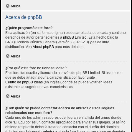
Arriba
Acerca de phpBB
¿Quién programó este foro?
Esta aplicación (en su forma original) es desarrollada, publicada y contiene
derechos de autor pertenecientes a
phpBB Limited
. Está hecho bajo la
GNU (Licencia Pública General) versión 2 (GPL-2.0) y es de libre
distribución. Vea
About phpBB
para más detalles.
Arriba
¿Por qué este foro no tiene tal cosa?
Este foro fue escrito y licenciado a través de phpBB Limited. Si usted cree
que se debe añadir alguna característica por favor visite
Centro de phpBB Ideas
(en Inglés), donde se puede votar en ideas
existentes o sugerir nuevas características.
Arriba
¿Con quién se puede contactar acerca de abusos o usos ilegales
relacionados con este foro?
Cada uno de los administradores que figuran en la lista del grupo donde
dice "El Equipo" es un contacto apropiado para enviar sus quejas. Si así no
obtiene respuesta debería tratar de contactar con el dueño del dominio
(efectúe una
búsqueda whois
) o, si este foro tiene correo sobre un dominio