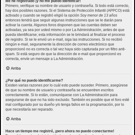
Me he registrado ¡y no me puedo identificar!
Primero, verifique su nombre de usuario y contraseña. Si todo está correcto,
hay dos posibles razones. Si el Sistema de Protección Infantil (APPCO) está
activado y cuando se registró eligió la opción
Soy menor de 13 años
entonces tendrá que seguir algunas instrucciones que se le darán para
activar la cuenta. Algunos foros disponen que las cuentas deben ser
activadas, ya sea por usted mismo o por La Administración, antes de que
pueda identificarse; esta información se le brindará al finalizar el proceso
de registro. Si se le envió un e-mail, siga las instrucciones. Si no recibió
ningún e-mail, seguramente la dirección de correo electrónico que
proporcionó no es correcta o tal vez haya sido capturada por un filtro anti-
spam. Si está seguro de que la dirección de e-mail que proporcionó es
correcta, envíe un mensaje a La Administración.
Arriba
¿Por qué no puedo identificarme?
Existen varias razones por lo cuál esto puede suceder. Primero, asegúrese
de que su nombre de usuario y contraseña se encuentren escritos
correctamente. Si lo están, comuníquese con La Administración para
asegurarse de que no ha sido excluido. También es posible que el foro esté
mal configurado por su dueño y/o tenga fallos en la programación, por lo
que necesitaría ser reparado.
Arriba
Hace un tiempo me registré, ¡pero ahora no puedo conectarme!