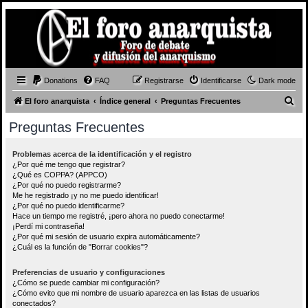
Donations
FAQ
Registrarse
Identificarse
Dark mode
B
El foro anarquista
Índice general
Preguntas Frecuentes
u
Preguntas Frecuentes
s
c
Problemas acerca de la identificación y el registro
¿Por qué me tengo que registrar?
a
¿Qué es COPPA? (APPCO)
r
¿Por qué no puedo registrarme?
Me he registrado ¡y no me puedo identificar!
¿Por qué no puedo identificarme?
Hace un tiempo me registré, ¡pero ahora no puedo conectarme!
¡Perdí mi contraseña!
¿Por qué mi sesión de usuario expira automáticamente?
¿Cuál es la función de "Borrar cookies"?
Preferencias de usuario y configuraciones
¿Cómo se puede cambiar mi configuración?
¿Cómo evito que mi nombre de usuario aparezca en las listas de usuarios
conectados?