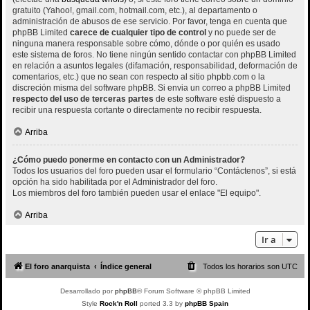
gratuito (Yahoo!, gmail.com, hotmail.com, etc.), al departamento o
administración de abusos de ese servicio. Por favor, tenga en cuenta que
phpBB Limited
carece de cualquier tipo de control
y no puede ser de
ninguna manera responsable sobre cómo, dónde o por quién es usado
este sistema de foros. No tiene ningún sentido contactar con phpBB Limited
en relación a asuntos legales (difamación, responsabilidad, deformación de
comentarios, etc.) que no sean con respecto al sitio phpbb.com o la
discreción misma del software phpBB. Si envia un correo a phpBB Limited
respecto del uso de terceras partes
de este software esté dispuesto a
recibir una respuesta cortante o directamente no recibir respuesta.
Arriba
¿Cómo puedo ponerme en contacto con un Administrador?
Todos los usuarios del foro pueden usar el formulario “Contáctenos”, si está
opción ha sido habilitada por el Administrador del foro.
Los miembros del foro también pueden usar el enlace "El equipo".
Arriba
Ir a
El foro anarquista
Índice general
Todos los horarios son
UTC
Desarrollado por
phpBB
® Forum Software © phpBB Limited
Style
Rock'n Roll
ported 3.3 by
phpBB Spain