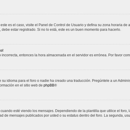
este es el caso, visite el Panel de Control de Usuario y defina su zona horaria de 
debe estar registrado. Si no lo está, este es un buen momento para hacerlo.
to!
do incorrecta, entonces la hora almacenada en el servidor es errónea. Por favor co
 su idioma para el foro o nadie ha creado una traducción. Pregúntele a un Administ
formación en el sitio web de
phpBB
®
do esté viendo los mensajes. Dependiendo de la plantilla que utilice el foro, la
idad de mensajes publicados por usted o su estatus dentro del foro. La segunda, 