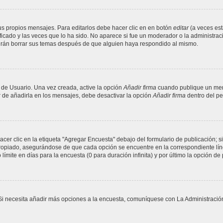
s propios mensajes. Para editarlos debe hacer clic en en botón
editar
(a veces est
cado y las veces que lo ha sido. No aparece si fue un moderador o la administració
drán borrar sus temas después de que alguien haya respondido al mismo.
 de Usuario. Una vez creada, active la opción
Añadir firma
cuando publique un mens
ar de añadirla en los mensajes, debe desactivar la opción
Añadir firma
dentro del per
er clic en la etiqueta "Agregar Encuesta" debajo del formulario de publicación; si
propiado, asegurándose de que cada opción se encuentre en la correspondiente lín
ímite en días para la encuesta (0 para duración infinita) y por último la opción de 
. Si necesita añadir más opciones a la encuesta, comuníquese con La Administració