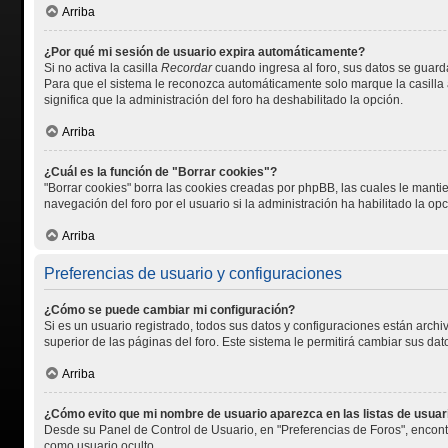
Arriba
¿Por qué mi sesión de usuario expira automáticamente?
Si no activa la casilla
Recordar
cuando ingresa al foro, sus datos se guarda
Para que el sistema le reconozca automáticamente solo marque la casilla al
significa que la administración del foro ha deshabilitado la opción.
Arriba
¿Cuál es la función de "Borrar cookies"?
"Borrar cookies" borra las cookies creadas por phpBB, las cuales le manti
navegación del foro por el usuario si la administración ha habilitado la op
Arriba
Preferencias de usuario y configuraciones
¿Cómo se puede cambiar mi configuración?
Si es un usuario registrado, todos sus datos y configuraciones están archi
superior de las páginas del foro. Este sistema le permitirá cambiar sus dat
Arriba
¿Cómo evito que mi nombre de usuario aparezca en las listas de usua
Desde su Panel de Control de Usuario, en "Preferencias de Foros", encont
como usuario oculto.