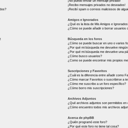
¡No puedo enviar un mensaje privado!
¡Recibo mensajes privados no deseados!
ados?
¡Recibí spam o correos maliciosos de alguie
Amigos e Ignorados
¿Qué es la lista de Mis Amigos e Ignorados
¿Cómo se puede añadir o borrar usuarios d
Búsqueda en los foros
!
¿Cómo se puede buscar en uno o varios f
¿Por qué mi búsqueda me devuelve ningún 
¿Por qué mi búsqueda me devuelve una pá
¿Cómo busco usuarios?
¿Como se puede encontrar mis propios me
Suscripciones y Favoritos
¿Cuál es la diferencia entre añadir como F
¿Cómo marcar Favoritos o suscribirse a t
¿Cómo me suscribo a un foro específico?
¿Cómo borro mis suscripciones?
Archivos Adjuntos
¿Qué archivos adjuntos son permitidos en 
¿Cómo encuentro todos mis archivos adju
Acerca de phpBB
¿Quién programó este foro?
¿Por qué este foro no tiene tal cosa?