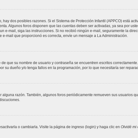
o, hay dos posibles razones. Si el Sistema de Protección Infantil (APPCO) está acti
uenta. Algunos foros disponen que las cuentas deben ser activadas, ya sea por uste
ió un e-mail, siga las instrucciones. Si no recibió ningún e-mail, seguramente la dir
 de e-mail que proporcionó es correcta, envíe un mensaje a La Administración.
se de que su nombre de usuario y contraseña se encuentren escritos correctamente
or su dueño y/o tenga fallos en la programación, por lo que necesitaría ser repara
or alguna razón. También, algunos foros periódicamente remueven sus usuarios que
 discuciones.
ctivarla o cambiarla. Visite la página de ingreso (login) y haga clic en
Olvidé mi