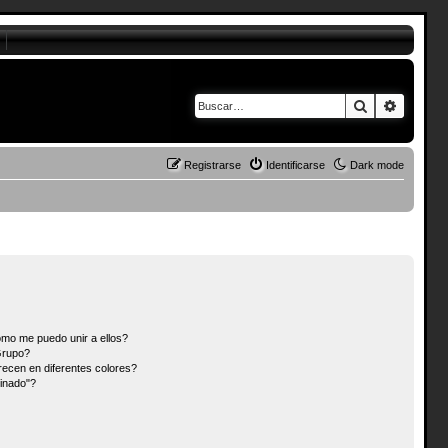
Buscar
Búsque
Registrarse
Identificarse
Dark mode
mo me puedo unir a ellos?
Grupo?
ecen en diferentes colores?
inado"?