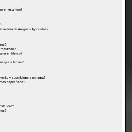
n en este foro!
?
e mi lista de Amigos e Ignorados?
oros?
resultado?
gina en blanco?
nsajes y temas?
avorito y suscribirme a un tema?
emas específicos?
este foro?
ntos?