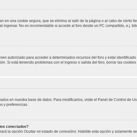
n en una cookie segura, que se elimina al salir de la página o al cabo de cierto 
 ingresar. No es recomendable si accede al foro desde un PC compartido, e.j. biblio
enen autorizado para acceder a determinados recursos del foro y estar identificad
ción. Si está teniendo problemas con el ingreso o salida del foro, borrar las cooki
vados en nuestra base de datos. Para modificarlos, visite el Panel de Control de U
os y preferencias.
rios conectados?
rará la opción
Ocultar mi estado de conexións
. Habilite esta opción y solamente s