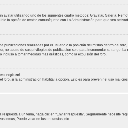
un avatar utilizando uno de los siguientes cuatro métodos: Gravatar, Galería, Remo
ble la opción de avatar, comuníquese con La Administración para que sea activad
e publicaciones realizadas por el usuario o la posición del mismo dentro del foro
or, no abuse de sus privilegios de publicación solo para incrementar su rango. La 
o incluso a tomar medidas mas drásticas, como la expulsión del foro.
 me registre!
l foro, si la administración habilita la opción. Esto es para prevenir el uso malici
 respuesta a un tema, haga clic en "Enviar respuesta". Seguramente necesite regis
os temas, Puede votar en las encuestas, etc.