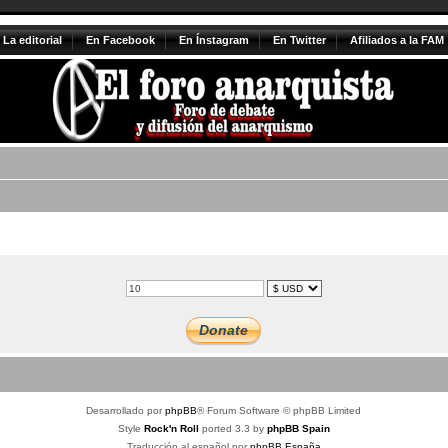
La editorial
En Facebook
En Ínstagram
En Twitter
Afiliados a la FAM
Desarrollado por
phpBB
® Forum Software © phpBB Limited
Style
Rock'n Roll
ported 3.3 by
phpBB Spain
Traducción al español por
phpBB España