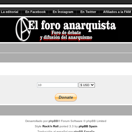
La editorial
En Facebook
En Ínstagram
En Twitter
Afiliados a la FAM
Desarrollado por
phpBB
® Forum Software © phpBB Limited
Style
Rock'n Roll
ported 3.3 by
phpBB Spain
Traducción al español por
phpBB España