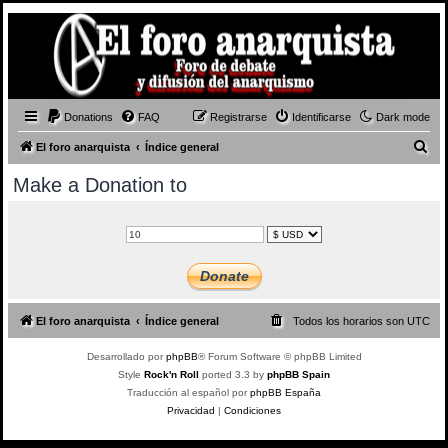
Donations
FAQ
Registrarse
Identificarse
Dark mode
B
El foro anarquista
Índice general
u
Make a Donation to
s
c
a
r
El foro anarquista
Índice general
Todos los horarios son
UTC
Desarrollado por
phpBB
® Forum Software © phpBB Limited
Style
Rock'n Roll
ported 3.3 by
phpBB Spain
Traducción al español por
phpBB España
Privacidad
|
Condiciones