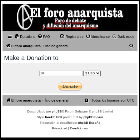
Donations
FAQ
Registrarse
Identificarse
Dark mode
B
El foro anarquista
Índice general
u
Make a Donation to
s
c
a
r
El foro anarquista
Índice general
Todos los horarios son
UTC
Desarrollado por
phpBB
® Forum Software © phpBB Limited
Style
Rock'n Roll
ported 3.3 by
phpBB Spain
Traducción al español por
phpBB España
Privacidad
|
Condiciones